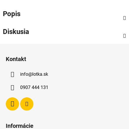
Popis
Diskusia
Z
á
Kontakt
p
ä
info
@
lotka.sk
t
i
0907 444 131
e
Informácie