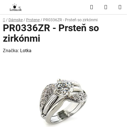
Prejsť
Hľadať
NÁKUP
na
obsah
KOŠÍK
Domov
/
Dámske
/
Prstene
/
PR0336ZR - Prsteň so zirkónmi
PR0336ZR - Prsteň so
zirkónmi
Značka:
Lotka