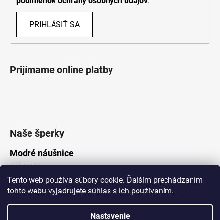
podmienok ochrany osobných údajov
.
PRIHLÁSIŤ SA
Prijímame online platby
Naše šperky
Modré náušnice
21.8.2019
Tento web používa súbory cookie. Ďalším prechádzaním
tohto webu vyjadrujete súhlas s ich používaním.
Vytvoril Shoptet
Nastavenie
Copyright 2026
Lotka.sk
. Všetky práva vyhradené.