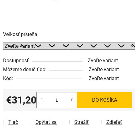
Veľkosť prsteňa
Dostupnosť
Zvoľte variant
Môžeme doručiť do:
Zvoľte variant
Kód:
Zvoľte variant
€31,20
DO KOŠÍKA
Jednotková cena:
Tlač
Opýtať sa
Strážiť
Zdieľať