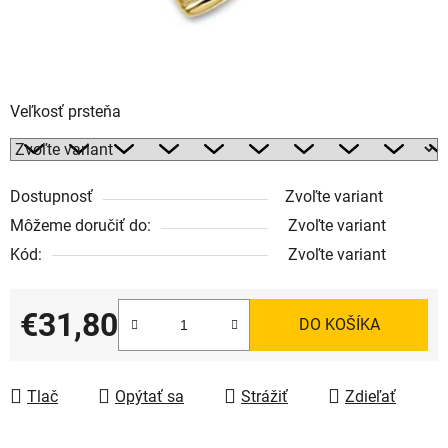
Veľkosť prsteňa
Dostupnosť
Zvoľte variant
Môžeme doručiť do:
Zvoľte variant
Kód:
Zvoľte variant
€31,80
DO KOŠÍKA
Jednotková cena:
Tlač
Opýtať sa
Strážiť
Zdieľať