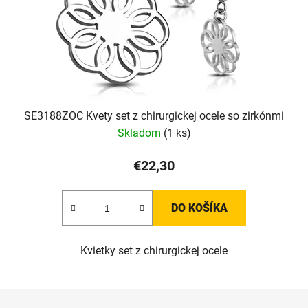
SE3188ZOC Kvety set z chirurgickej ocele so zirkónmi
Skladom
(1 ks)
€22,30
DO KOŠÍKA
Kvietky set z chirurgickej ocele
Z