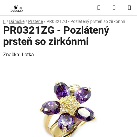
Prejsť
Hľadať
NÁKUP
na
obsah
KOŠÍK
Domov
/
Dámske
/
Prstene
/
PR0321ZG - Pozlátený prsteň so zirkónmi
PR0321ZG - Pozlátený
prsteň so zirkónmi
Značka:
Lotka