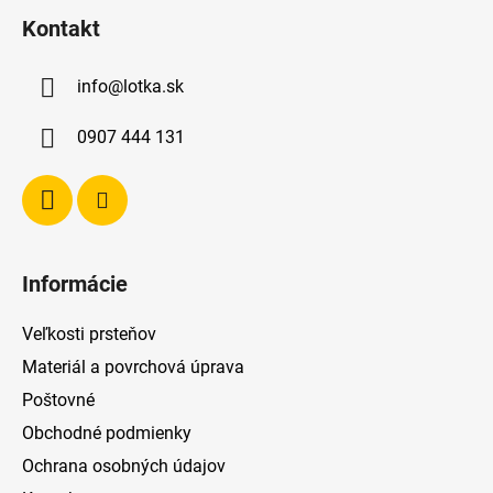
á
Kontakt
p
ä
info
@
lotka.sk
t
i
0907 444 131
e
Informácie
Veľkosti prsteňov
Materiál a povrchová úprava
Poštovné
Obchodné podmienky
Ochrana osobných údajov