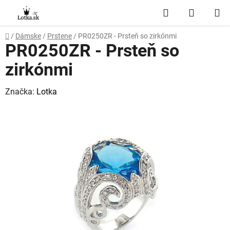
Prejsť
Hľadať
NÁKUP
na
obsah
KOŠÍK
Domov
/
Dámske
/
Prstene
/
PR0250ZR - Prsteň so zirkónmi
PR0250ZR - Prsteň so
zirkónmi
Značka:
Lotka