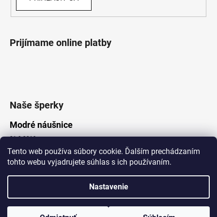
Prijímame online platby
Naše šperky
Modré náušnice
21.8.2019
Tento web používa súbory cookie. Ďalším prechádzaním
tohto webu vyjadrujete súhlas s ich používaním.
Vytvoril Shoptet
Nastavenie
Copyright 2026
Lotka.sk
. Všetky práva vyhradené.
Upraviť nastavenie cookies
www.Lotka.sk - najkrajšie šperky za dobré ceny. Pri nákupe nad 50€
poštovné zdarma. Nakupujte s dôverou - naša spoločnosť je s