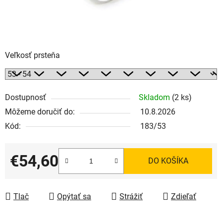
Veľkosť prsteňa
Dostupnosť
Skladom
(2 ks)
Môžeme doručiť do:
10.8.2026
Kód:
183/53
€54,60
DO KOŠÍKA
Jednotková cena:
Tlač
Opýtať sa
Strážiť
Zdieľať