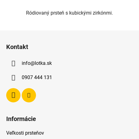
Ródiovaný prsteň s kubickými zirkónmi.
Z
á
Kontakt
p
ä
info
@
lotka.sk
t
i
0907 444 131
e
Informácie
Veľkosti prsteňov