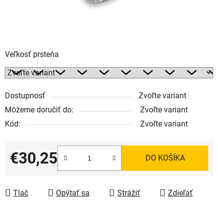
Veľkosť prsteňa
Dostupnosť
Zvoľte variant
Môžeme doručiť do:
Zvoľte variant
Kód:
Zvoľte variant
€30,25
DO KOŠÍKA
Jednotková cena:
Tlač
Opýtať sa
Strážiť
Zdieľať