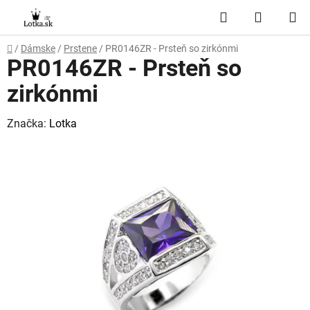
Prejsť
Hľadať
NÁKUP
na
obsah
KOŠÍK
Domov
/
Dámske
/
Prstene
/
PR0146ZR - Prsteň so zirkónmi
PR0146ZR - Prsteň so
zirkónmi
Značka:
Lotka