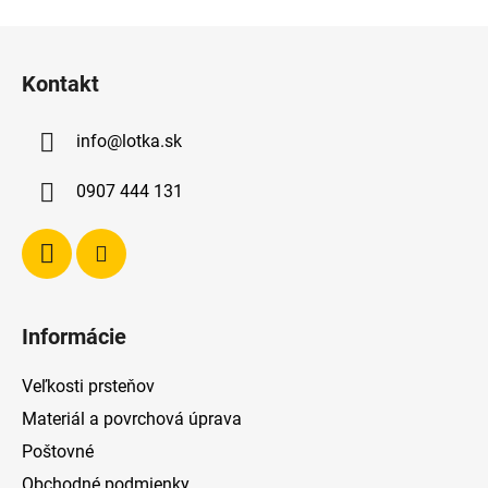
Z
á
Kontakt
p
ä
info
@
lotka.sk
t
i
0907 444 131
e
Informácie
Veľkosti prsteňov
Materiál a povrchová úprava
Poštovné
Obchodné podmienky