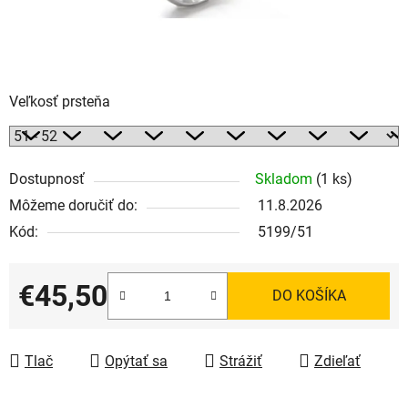
Veľkosť prsteňa
Dostupnosť
Skladom
(1 ks)
Môžeme doručiť do:
11.8.2026
Kód:
5199/51
€45,50
DO KOŠÍKA
Jednotková cena:
Tlač
Opýtať sa
Strážiť
Zdieľať