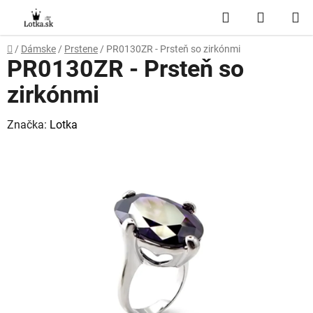
Prejsť
Hľadať
NÁKUP
na
obsah
KOŠÍK
Domov
/
Dámske
/
Prstene
/
PR0130ZR - Prsteň so zirkónmi
PR0130ZR - Prsteň so
zirkónmi
Značka:
Lotka