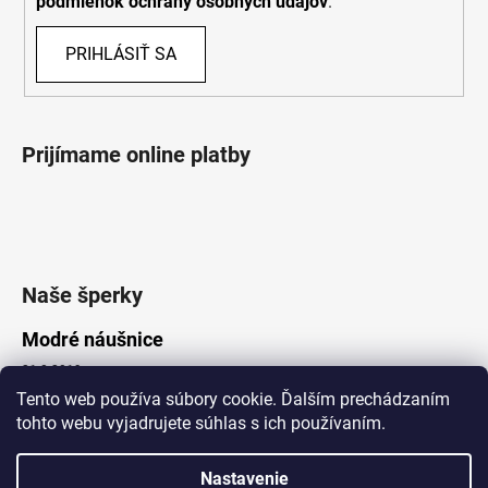
podmienok ochrany osobných údajov
.
PRIHLÁSIŤ SA
Prijímame online platby
Naše šperky
Modré náušnice
21.8.2019
Tento web používa súbory cookie. Ďalším prechádzaním
tohto webu vyjadrujete súhlas s ich používaním.
Vytvoril Shoptet
Nastavenie
Copyright 2026
Lotka.sk
. Všetky práva vyhradené.