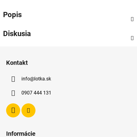
Popis
Diskusia
Z
á
Kontakt
p
ä
info
@
lotka.sk
t
i
0907 444 131
e
Informácie