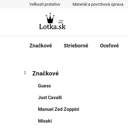
Prejsť
Veľkosti prsteňov
Materiál a povrchová úprava
na
obsah
Značkové
Strieborné
Oceľové
B
K
Preskočiť
Značkové
a
kategórie
o
t
č
Guess
e
n
g
Just Cavalli
ý
ó
p
r
Manuel Zed Zoppini
i
a
e
n
Misaki