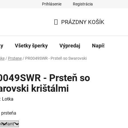
Prihlásenie
Registrácia
ajov
Kontakty
PRÁZDNY KOŠÍK
NÁKUPNÝ
KOŠÍK
ky
Všetky šperky
Výpredaj
Napíšte nám
ke
/
Prstene
/
PR0049SWR - Prsteň so Swarovski
049SWR - Prsteň so
rovski krištálmi
:
Lotka
 prsteňa