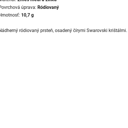
Povrchová úprava:
Ródiovaný
Hmotnosť:
10,7 g
Nádherný ródiovaný prsteň, osadený čírymi Swarovski krištálmi.