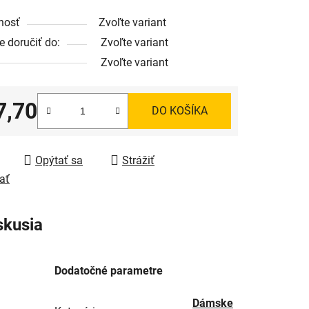
nosť
Zvoľte variant
 doručiť do:
Zvoľte variant
Zvoľte variant
7,70
DO KOŠÍKA
tková cena:
Opýtať sa
Strážiť
ať
skusia
Dodatočné parametre
Dámske