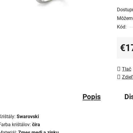
Dostup
Môžeme
Kód:
€1
Jedno
Tlač
Zdieľ
Popis
Di
Krištály:
Swarovski
Farba krištálov:
číra
Materiál:
Zmes medi a zinku