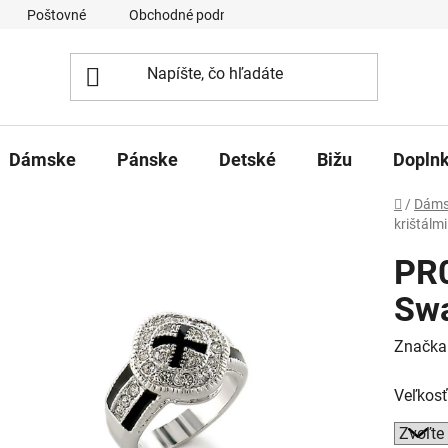
Poštovné
Obchodné podmienky
Ochrana osobných úd
Dámske
Pánske
Detské
Bižu
Dopln
Domov
/
Dáms
krištálmi
PR0
Swa
Značka
Veľkosť