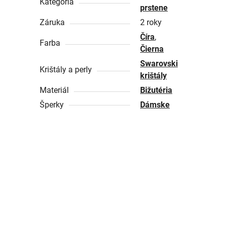
Kategória
prstene
Záruka
2 roky
Číra
,
Farba
Čierna
Swarovski
Krištály a perly
krištály
Materiál
Bižutéria
Šperky
Dámske