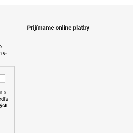
Prijímame online platby
o
 e-
nie
odľa
ných