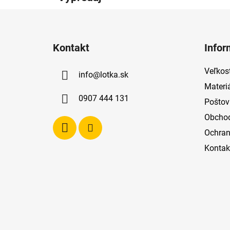
Z
á
Kontakt
Infor
p
ä
Veľkost
info
@
lotka.sk
t
Materi
i
0907 444 131
Poštov
e
Obcho
Ochran
Kontak