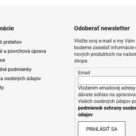
mácie
Odoberať newsletter
Vložte svoj e-mail a my Vám
i prsteňov
budeme zasielať informácie 
ál a povrchová úprava
nových produktoch na našom
né
shope.
dné podmienky
Email
a osobných údajov
ty
Vložením emailovej adresy
dávate súhlas na spracova
Vašich osobných údajov p
podmienok ochrany osob
údajov
.
PRIHLÁSIŤ SA