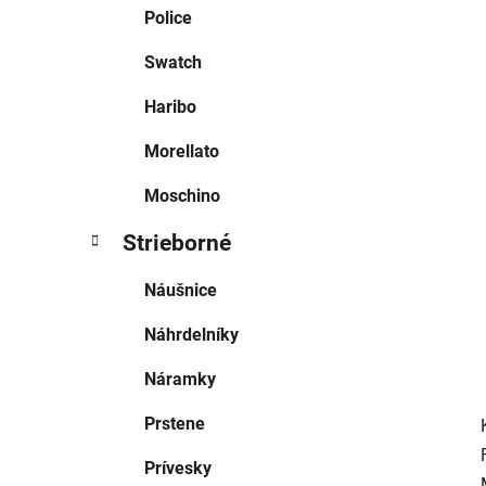
e
Police
l
Swatch
Haribo
Morellato
Moschino
Strieborné
Náušnice
Náhrdelníky
Náramky
Prstene
Prívesky