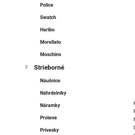
e
Police
l
Swatch
Haribo
Morellato
Moschino
Strieborné
Náušnice
Náhrdelníky
Náramky
Prstene
Prívesky