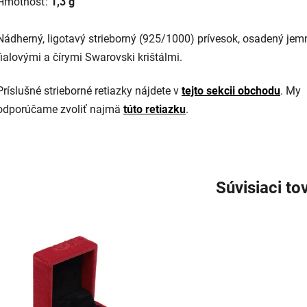
Hmotnosť:
1,3 g
Nádherný, ligotavý strieborný (925/1000) prívesok, osadený jem
fialovými a čírymi Swarovski krištálmi.
Príslušné strieborné retiazky nájdete v
tejto sekcii obchodu
. My
odporúčame zvoliť najmä
túto retiazku
.
Súvisiaci to