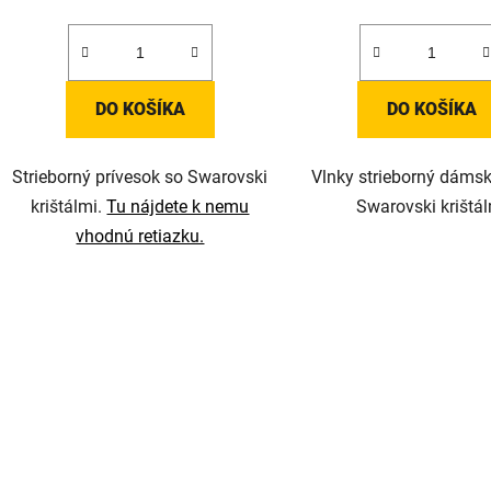
DO KOŠÍKA
DO KOŠÍKA
Strieborný prívesok so Swarovski
Vlnky strieborný dámsk
krištálmi.
Tu nájdete k nemu
Swarovski krištá
vhodnú retiazku.