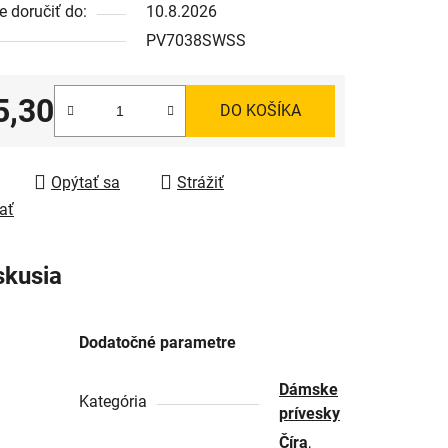
 doručiť do:
10.8.2026
PV7038SWSS
5,30
DO KOŠÍKA
tková cena:
Opýtať sa
Strážiť
ať
skusia
Dodatočné parametre
Dámske
Kategória
prívesky
Číra
,