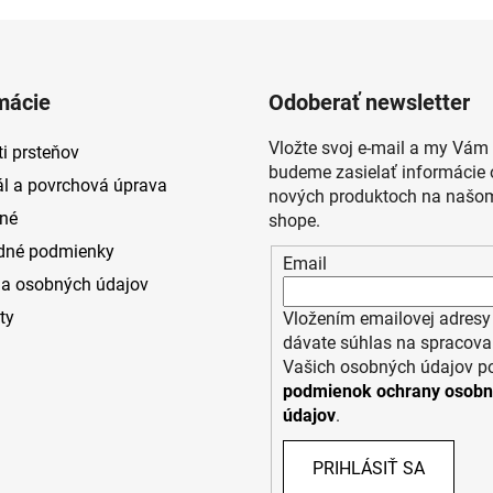
mácie
Odoberať newsletter
Vložte svoj e-mail a my Vám
i prsteňov
budeme zasielať informácie 
ál a povrchová úprava
nových produktoch na našom
né
shope.
dné podmienky
Email
a osobných údajov
ty
Vložením emailovej adresy
dávate súhlas na spracova
Vašich osobných údajov p
podmienok ochrany osob
údajov
.
PRIHLÁSIŤ SA