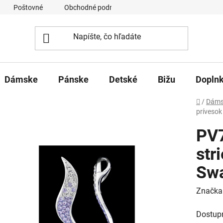
Poštovné
Obchodné podmienky
Ochrana osobných úd
Dámske
Pánske
Detské
Bižu
Dopln
Domov
/
Dáms
prívesok
PV7
str
Swa
Značka
Dostup