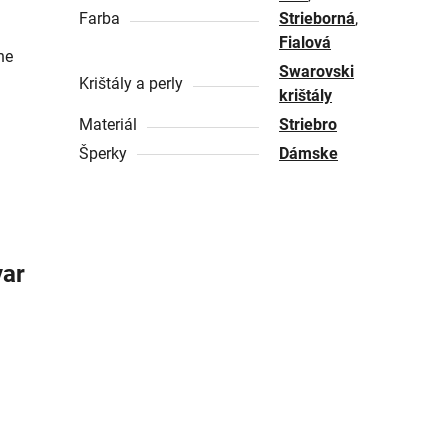
Farba
Strieborná
,
Fialová
ne
Swarovski
Krištály a perly
krištály
Materiál
Striebro
Šperky
Dámske
var