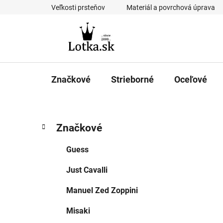
Prejsť
Veľkosti prsteňov
Materiál a povrchová úprava
na
obsah
Značkové
Strieborné
Oceľové
B
K
Preskočiť
Značkové
a
kategórie
o
t
č
Guess
e
n
g
Just Cavalli
ý
ó
p
r
Manuel Zed Zoppini
i
a
e
n
Misaki