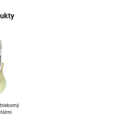
ukty
trieborný
štálmi