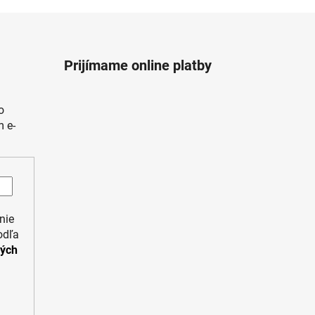
Prijímame online platby
o
 e-
nie
odľa
ných