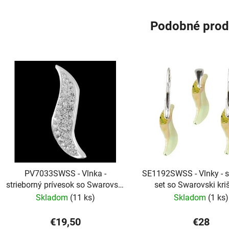
Podobné prod
PV7033SWSS - Vlnka -
SE1192SWSS - Vlnky - s
strieborný prívesok so Swarovski
set so Swarovski kri
krištálmi
Skladom
(11 ks)
Skladom
(1 ks)
€19,50
€28