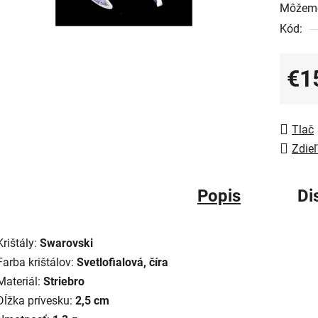
Môžeme
Kód:
€1
Jedno
Tlač
Zdieľ
Popis
Di
Krištály:
Swarovski
Farba krištálov:
Svetlofialová, číra
Materiál:
Striebro
Dĺžka prívesku:
2,5 cm