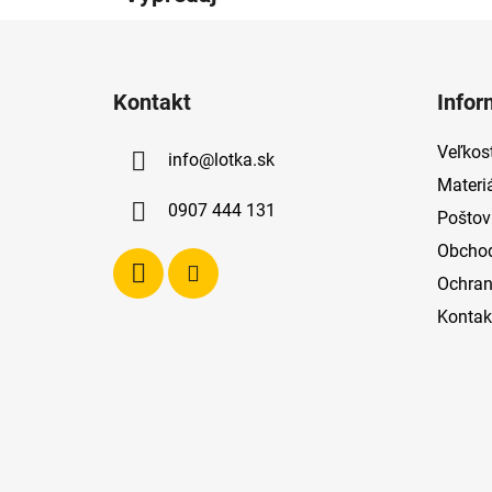
Z
á
Kontakt
Infor
p
ä
Veľkost
info
@
lotka.sk
t
Materi
i
0907 444 131
Poštov
e
Obcho
Ochran
Kontak