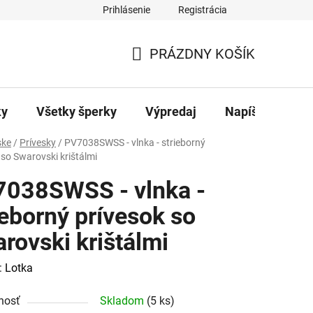
Prihlásenie
Registrácia
ajov
Kontakty
PRÁZDNY KOŠÍK
NÁKUPNÝ
KOŠÍK
ky
Všetky šperky
Výpredaj
Napíšte nám
ke
/
Prívesky
/
PV7038SWSS - vlnka - strieborný
 so Swarovski krištálmi
038SWSS - vlnka -
ieborný prívesok so
rovski krištálmi
:
Lotka
nosť
Skladom
(5 ks)