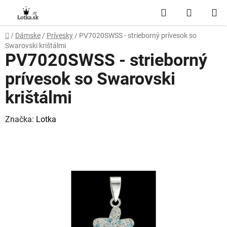
Prejsť
Hľadať
NÁKUP
na
obsah
KOŠÍK
Domov
/
Dámske
/
Prívesky
/
PV7020SWSS - strieborný prívesok so
Swarovski krištálmi
PV7020SWSS - strieborný
prívesok so Swarovski
krištálmi
Značka:
Lotka