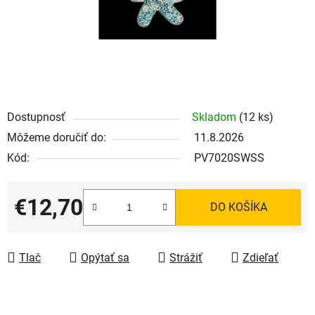
Dostupnosť
Skladom
(12 ks)
Môžeme doručiť do:
11.8.2026
Kód:
PV7020SWSS
€12,70
DO KOŠÍKA
Jednotková cena:
Tlač
Opýtať sa
Strážiť
Zdieľať