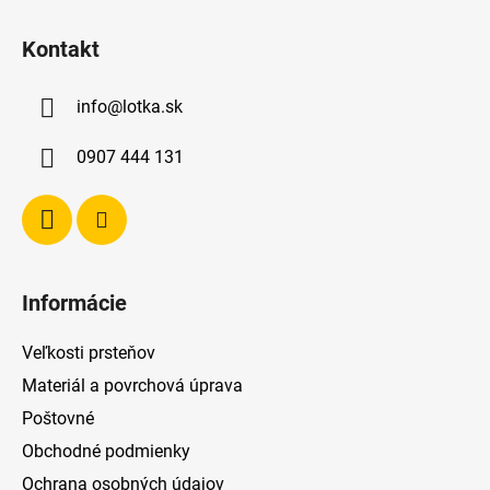
Z
á
Kontakt
p
ä
info
@
lotka.sk
t
i
0907 444 131
e
Informácie
Veľkosti prsteňov
Materiál a povrchová úprava
Poštovné
Obchodné podmienky
Ochrana osobných údajov