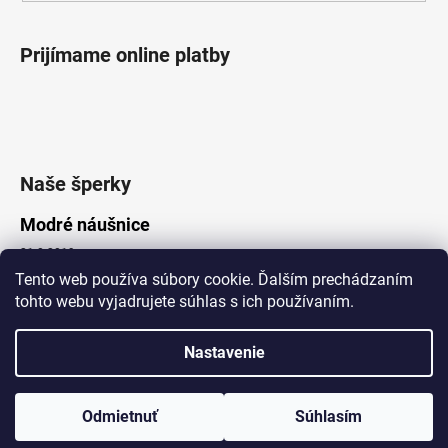
Prijímame online platby
Naše šperky
Modré náušnice
21.8.2019
Tento web používa súbory cookie. Ďalším prechádzaním
tohto webu vyjadrujete súhlas s ich používaním.
Vytvoril Shoptet
Nastavenie
Copyright 2026
Lotka.sk
. Všetky práva vyhradené.
Upraviť nastavenie cookies
www.Lotka.sk - najkrajšie šperky za dobré ceny. Pri nákupe nad 50€
poštovné zdarma. Nakupujte s dôverou - naša spoločnosť je s
Odmietnuť
Súhlasím
Vami už od roku 2008!