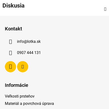
Diskusia
Z
á
Kontakt
p
ä
info
@
lotka.sk
t
i
0907 444 131
e
Informácie
Veľkosti prsteňov
Materiál a povrchová úprava