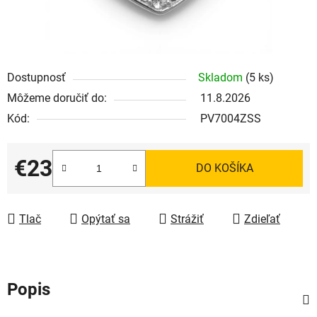
Dostupnosť
Skladom
(5 ks)
Môžeme doručiť do:
11.8.2026
Kód:
PV7004ZSS
€23
DO KOŠÍKA
Jednotková cena:
Tlač
Opýtať sa
Strážiť
Zdieľať
Popis