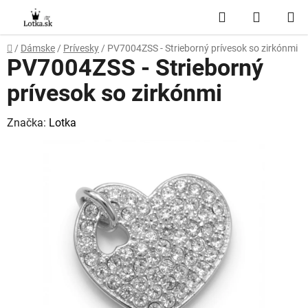
Prejsť
Hľadať
NÁKUP
na
obsah
KOŠÍK
Domov
/
Dámske
/
Prívesky
/
PV7004ZSS - Strieborný prívesok so zirkónmi
PV7004ZSS - Strieborný
prívesok so zirkónmi
Značka:
Lotka