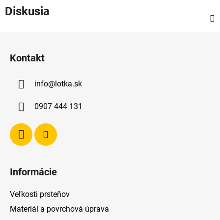
Diskusia
Z
á
Kontakt
p
ä
info
@
lotka.sk
t
i
0907 444 131
e
Informácie
Veľkosti prsteňov
Materiál a povrchová úprava