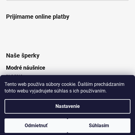
Prijímame online platby
Naše šperky
Modré náušnice
21.8.2019
Tento web používa súbory cookie. Ďalším prechádzaním
tohto webu vyjadrujete súhlas s ich používaním.
Vytvoril Shoptet
Nastavenie
Copyright 2026
Lotka.sk
. Všetky práva vyhradené.
Upraviť nastavenie cookies
www.Lotka.sk - najkrajšie šperky za dobré ceny. Pri nákupe nad 50€
poštovné zdarma. Nakupujte s dôverou - naša spoločnosť je s
Odmietnuť
Súhlasím
Vami už od roku 2008!