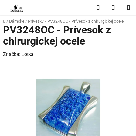
Prejsť
Hľadať
NÁKUP
na
obsah
KOŠÍK
Domov
/
Dámske
/
Prívesky
/
PV3248OC - Prívesok z chirurgickej ocele
PV3248OC - Prívesok z
chirurgickej ocele
Značka:
Lotka