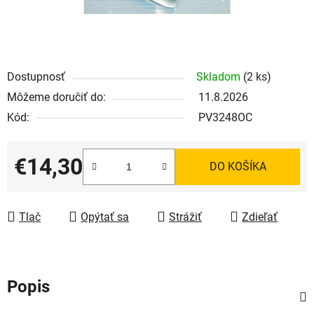
Dostupnosť
Skladom
(2 ks)
Môžeme doručiť do:
11.8.2026
Kód:
PV3248OC
€14,30
DO KOŠÍKA
Jednotková cena:
Tlač
Opýtať sa
Strážiť
Zdieľať
Popis