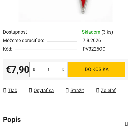
Dostupnosť
Skladom
(3 ks)
Môžeme doručiť do:
7.8.2026
Kód:
PV3225OC
€7,90
DO KOŠÍKA
Jednotková cena:
Tlač
Opýtať sa
Strážiť
Zdieľať
Popis