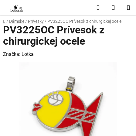
Prejsť
Hľadať
NÁKUP
na
obsah
KOŠÍK
Domov
/
Dámske
/
Prívesky
/
PV3225OC Prívesok z chirurgickej ocele
PV3225OC Prívesok z
chirurgickej ocele
Značka:
Lotka