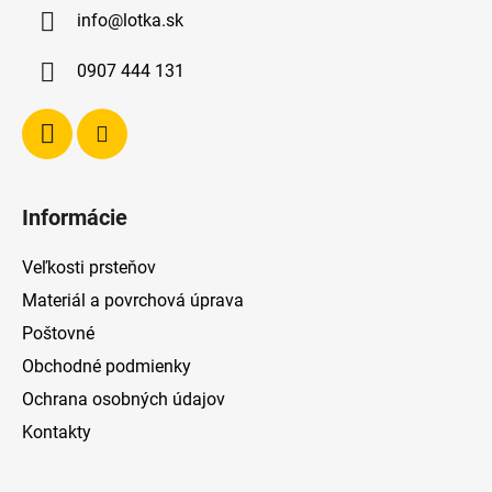
ä
info
@
lotka.sk
t
i
0907 444 131
e
Informácie
Veľkosti prsteňov
Materiál a povrchová úprava
Poštovné
Obchodné podmienky
Ochrana osobných údajov
Kontakty