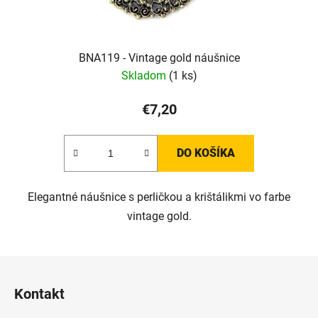
BNA119 - Vintage gold náušnice
Skladom
(1 ks)
€7,20
DO KOŠÍKA
Elegantné náušnice s perličkou a krištálikmi vo farbe
vintage gold.
Z
á
Kontakt
p