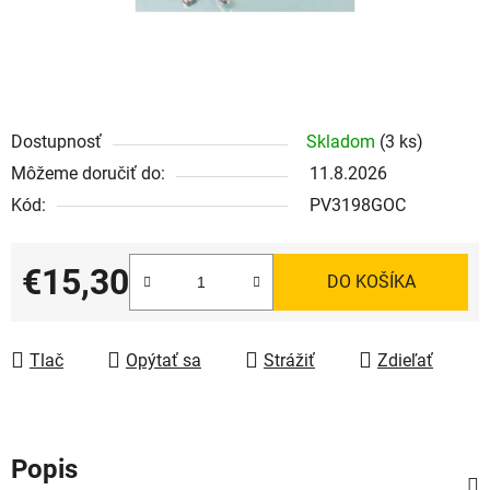
Dostupnosť
Skladom
(3 ks)
Môžeme doručiť do:
11.8.2026
Kód:
PV3198GOC
€15,30
DO KOŠÍKA
Jednotková cena:
Tlač
Opýtať sa
Strážiť
Zdieľať
Popis