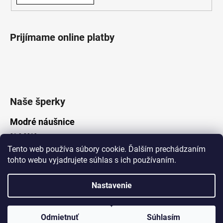
Prijímame online platby
Naše šperky
Modré náušnice
21.8.2019
Tento web používa súbory cookie. Ďalším prechádzaním
tohto webu vyjadrujete súhlas s ich používaním.
Vytvoril Shoptet
Nastavenie
Copyright 2026
Lotka.sk
. Všetky práva vyhradené.
Upraviť nastavenie cookies
www.Lotka.sk - najkrajšie šperky za dobré ceny. Pri nákupe nad 50€
poštovné zdarma. Nakupujte s dôverou - naša spoločnosť je s
Odmietnuť
Súhlasím