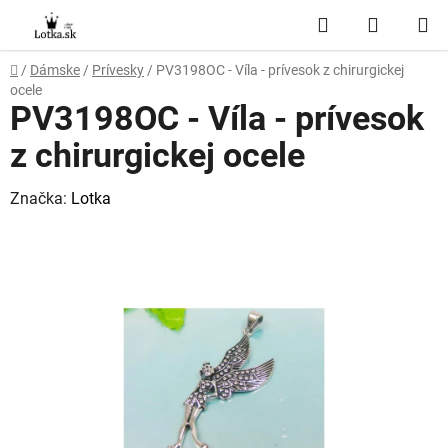
Prejsť
Hľadať
NÁKUP
na
obsah
KOŠÍK
Domov
/
Dámske
/
Prívesky
/
PV3198OC - Víla - prívesok z chirurgickej
ocele
PV3198OC - Víla - prívesok
z chirurgickej ocele
Značka:
Lotka