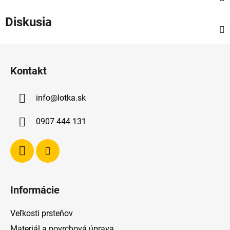
Diskusia
Z
á
Kontakt
p
ä
info
@
lotka.sk
t
i
0907 444 131
e
Informácie
Veľkosti prsteňov
Materiál a povrchová úprava