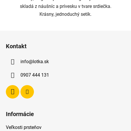
skladá z náušníc a prívesku v tvare srdiečka.
Krásny, jednoduchý setík.
Z
á
Kontakt
p
ä
info
@
lotka.sk
t
i
0907 444 131
e
Informácie
Veľkosti prsteňov