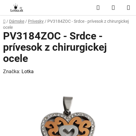
Prejsť
Hľadať
NÁKUP
na
obsah
KOŠÍK
Domov
/
Dámske
/
Prívesky
/
PV3184ZOC - Srdce - prívesok z chirurgickej
ocele
PV3184ZOC - Srdce -
prívesok z chirurgickej
ocele
Značka:
Lotka