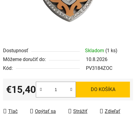
Dostupnosť
Skladom
(1 ks)
Môžeme doručiť do:
10.8.2026
Kód:
PV3184ZOC
€15,40
DO KOŠÍKA
Jednotková cena:
Tlač
Opýtať sa
Strážiť
Zdieľať