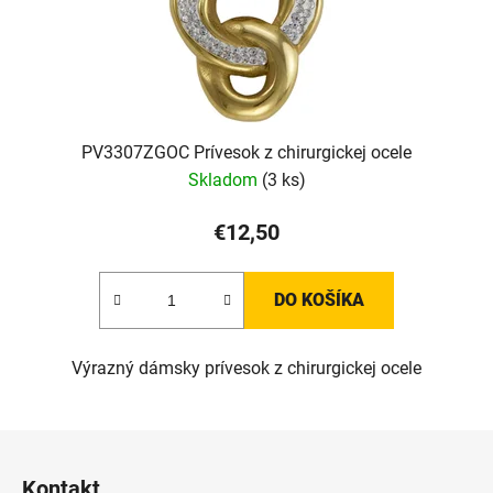
PV3307ZGOC Prívesok z chirurgickej ocele
Skladom
(3 ks)
€12,50
DO KOŠÍKA
Výrazný dámsky prívesok z chirurgickej ocele
Z
á
Kontakt