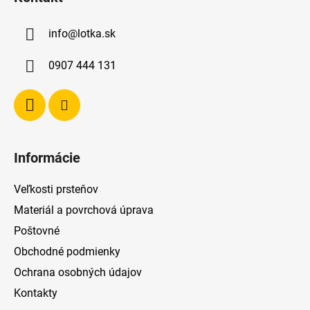
p
ä
info
@
lotka.sk
t
i
0907 444 131
e
Informácie
Veľkosti prsteňov
Materiál a povrchová úprava
Poštovné
Obchodné podmienky
Ochrana osobných údajov
Kontakty