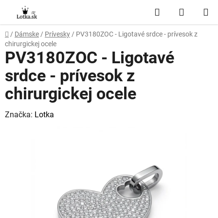
Prejsť
Hľadať
NÁKUP
na
obsah
KOŠÍK
Domov
/
Dámske
/
Prívesky
/
PV3180ZOC - Ligotavé srdce - prívesok z
chirurgickej ocele
PV3180ZOC - Ligotavé
srdce - prívesok z
chirurgickej ocele
Značka:
Lotka