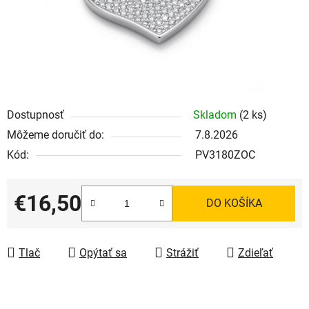
Dostupnosť
Skladom
(2 ks)
Môžeme doručiť do:
7.8.2026
Kód:
PV3180ZOC
€16,50
DO KOŠÍKA
Jednotková cena:
Tlač
Opýtať sa
Strážiť
Zdieľať