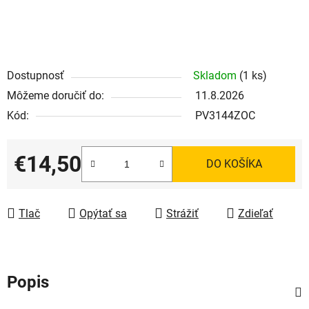
Dostupnosť
Skladom
(1 ks)
Môžeme doručiť do:
11.8.2026
Kód:
PV3144ZOC
€14,50
DO KOŠÍKA
Jednotková cena:
Tlač
Opýtať sa
Strážiť
Zdieľať
Popis