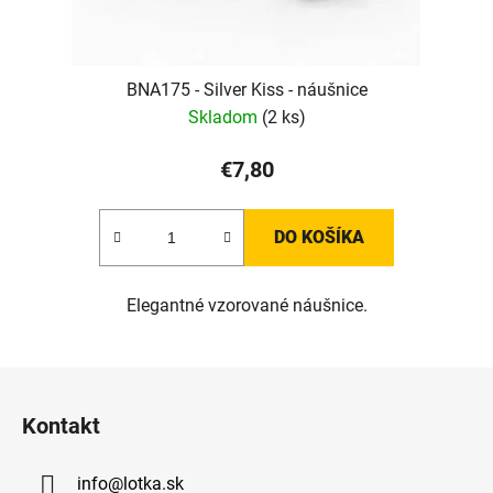
BNA175 - Silver Kiss - náušnice
Skladom
(2 ks)
€7,80
DO KOŠÍKA
Elegantné vzorované náušnice.
Z
á
Kontakt
p
ä
info
@
lotka.sk