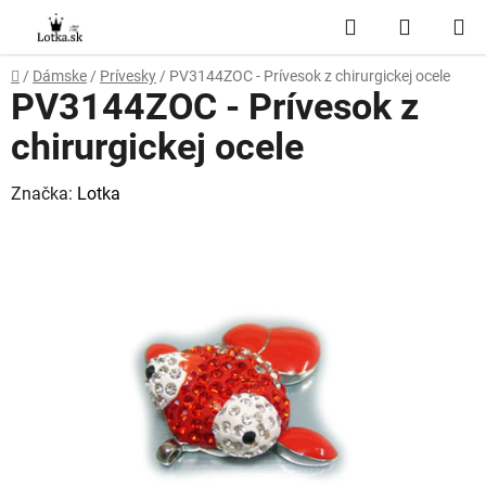
Prejsť
Hľadať
NÁKUP
na
obsah
KOŠÍK
Domov
/
Dámske
/
Prívesky
/
PV3144ZOC - Prívesok z chirurgickej ocele
PV3144ZOC - Prívesok z
chirurgickej ocele
Značka:
Lotka