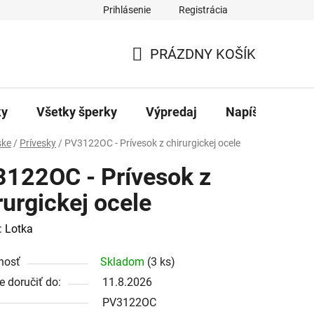
Prihlásenie
Registrácia
ajov
Kontakty
PRÁZDNY KOŠÍK
NÁKUPNÝ
KOŠÍK
ky
Všetky šperky
Výpredaj
Napíšte nám
ke
/
Prívesky
/
PV3122OC - Prívesok z chirurgickej ocele
122OC - Prívesok z
rurgickej ocele
:
Lotka
nosť
Skladom
(3 ks)
 doručiť do:
11.8.2026
PV3122OC