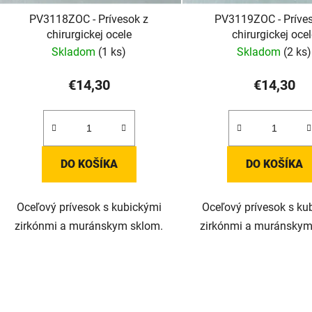
PV3118ZOC - Prívesok z
PV3119ZOC - Príve
chirurgickej ocele
chirurgickej oce
Skladom
(1 ks)
Skladom
(2 ks)
€14,30
€14,30
DO KOŠÍKA
DO KOŠÍKA
Oceľový prívesok s kubickými
Oceľový prívesok s ku
zirkónmi a muránskym sklom.
zirkónmi a muránskym