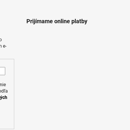
Prijímame online platby
o
 e-
nie
odľa
ných