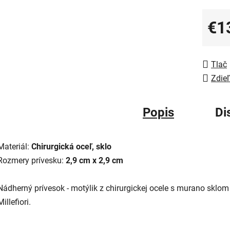
€1
Jedno
Tlač
Zdieľ
Popis
Di
Materiál:
Chirurgická oceľ, sklo
Rozmery prívesku:
2,9 cm x 2,9 cm
Nádherný prívesok - motýlik z chirurgickej ocele s murano sklom
Millefiori.