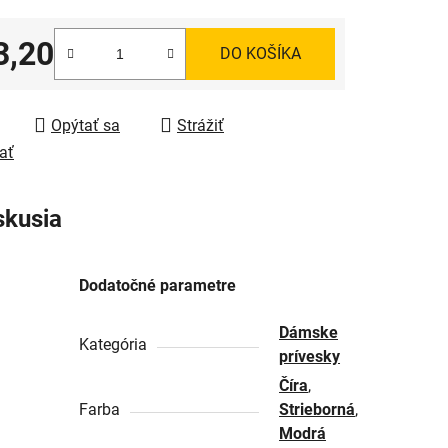
3,20
DO KOŠÍKA
tková cena:
Opýtať sa
Strážiť
ať
skusia
Dodatočné parametre
Dámske
Kategória
prívesky
Číra
,
Farba
Strieborná
,
Modrá