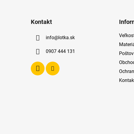
Z
á
Kontakt
Infor
p
ä
Veľkost
info
@
lotka.sk
t
Materi
i
0907 444 131
Poštov
e
Obcho
Ochran
Kontak