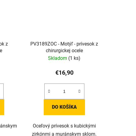
ok z
PV3189ZOC - Motýľ - prívesok z
le
chirurgickej ocele
Skladom
(1 ks)
€16,90
DO KOŠÍKA
uránskym
Oceľový prívesok s kubickými
zirkónmi a muránskym sklom.