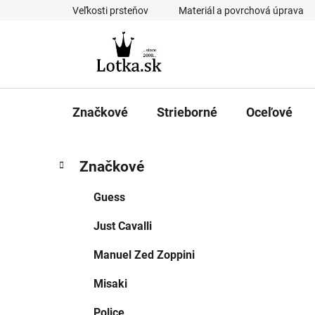
Prejsť
Veľkosti prsteňov
Materiál a povrchová úprava
na
obsah
Značkové
Strieborné
Oceľové
B
K
Preskočiť
Značkové
a
kategórie
o
t
č
Guess
e
n
g
Just Cavalli
ý
ó
p
r
Manuel Zed Zoppini
i
a
e
n
Misaki
e
Police