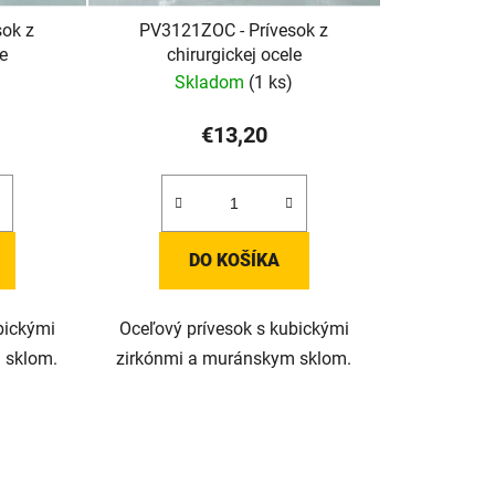
sok z
PV3121ZOC - Prívesok z
le
chirurgickej ocele
Skladom
(1 ks)
€13,20
DO KOŠÍKA
bickými
Oceľový prívesok s kubickými
 sklom.
zirkónmi a muránskym sklom.