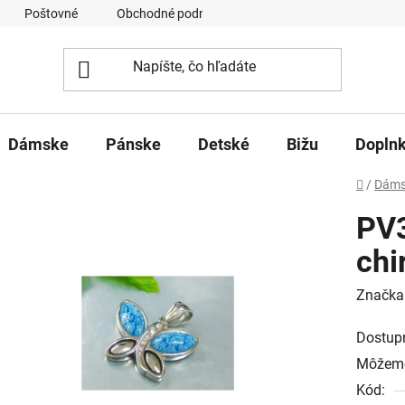
Poštovné
Obchodné podmienky
Ochrana osobných úd
Dámske
Pánske
Detské
Bižu
Dopln
Domov
/
Dáms
PV3
chi
Značka
Dostup
Môžeme
Kód: