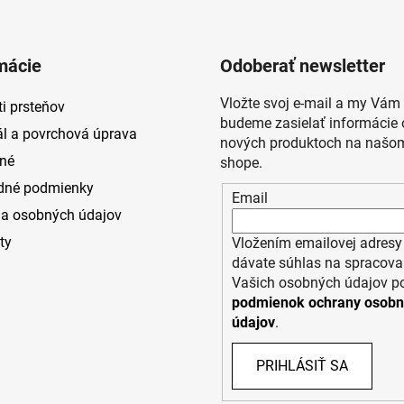
mácie
Odoberať newsletter
Vložte svoj e-mail a my Vám
i prsteňov
budeme zasielať informácie 
ál a povrchová úprava
nových produktoch na našom
né
shope.
dné podmienky
Email
a osobných údajov
ty
Vložením emailovej adresy
dávate súhlas na spracova
Vašich osobných údajov p
podmienok ochrany osob
údajov
.
PRIHLÁSIŤ SA