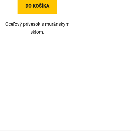
DO KOŠÍKA
Oceľový prívesok s muránskym
sklom.