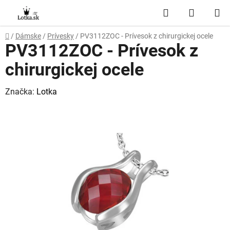
Prejsť
Hľadať
NÁKUP
na
obsah
KOŠÍK
Domov
/
Dámske
/
Prívesky
/
PV3112ZOC - Prívesok z chirurgickej ocele
PV3112ZOC - Prívesok z
chirurgickej ocele
Značka:
Lotka