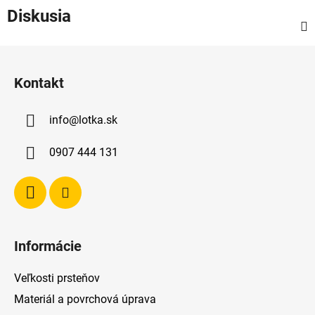
Diskusia
Z
á
Kontakt
p
ä
info
@
lotka.sk
t
i
0907 444 131
e
Informácie
Veľkosti prsteňov
Materiál a povrchová úprava