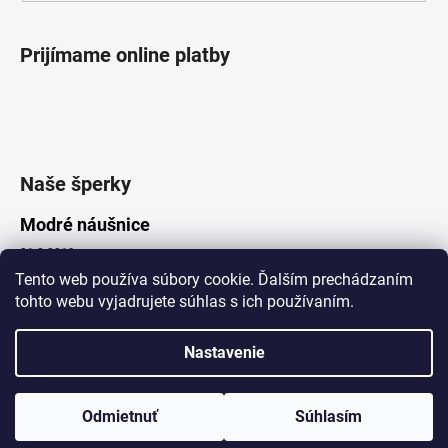
Prijímame online platby
Naše šperky
Modré náušnice
21.8.2019
Tento web používa súbory cookie. Ďalším prechádzaním
tohto webu vyjadrujete súhlas s ich používaním.
Vytvoril Shoptet
Nastavenie
Copyright 2026
Lotka.sk
. Všetky práva vyhradené.
Upraviť nastavenie cookies
www.Lotka.sk - najkrajšie šperky za dobré ceny. Pri nákupe nad 50€
poštovné zdarma. Nakupujte s dôverou - naša spoločnosť je s
Odmietnuť
Súhlasím
Vami už od roku 2008!