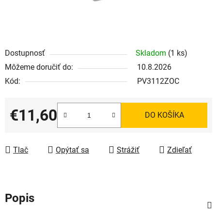
Dostupnosť
Skladom
(1 ks)
Môžeme doručiť do:
10.8.2026
Kód:
PV3112ZOC
€11,60
DO KOŠÍKA
Jednotková cena:
Tlač
Opýtať sa
Strážiť
Zdieľať
Popis