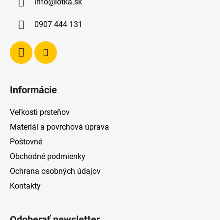
info
@
lotka.sk
t
i
0907 444 131
e
Informácie
Veľkosti prsteňov
Materiál a povrchová úprava
Poštovné
Obchodné podmienky
Ochrana osobných údajov
Kontakty
Odoberať newsletter