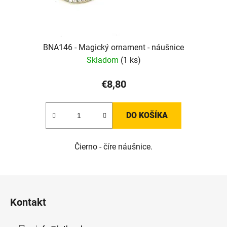
BNA146 - Magický ornament - náušnice
Skladom
(1 ks)
€8,80
DO KOŠÍKA
Čierno - číre náušnice.
Z
á
Kontakt
p
ä