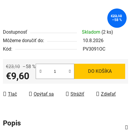
€23,10
–58 %
Dostupnosť
Skladom
(2 ks)
Môžeme doručiť do:
10.8.2026
Kód:
PV3091OC
€23,10
–58 %
DO KOŠÍKA
€9,60
Jednotková cena:
Tlač
Opýtať sa
Strážiť
Zdieľať
Popis