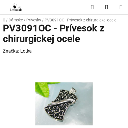
Prejsť
Hľadať
NÁKUP
na
obsah
KOŠÍK
Domov
/
Dámske
/
Prívesky
/
PV3091OC - Prívesok z chirurgickej ocele
PV3091OC - Prívesok z
chirurgickej ocele
Značka:
Lotka