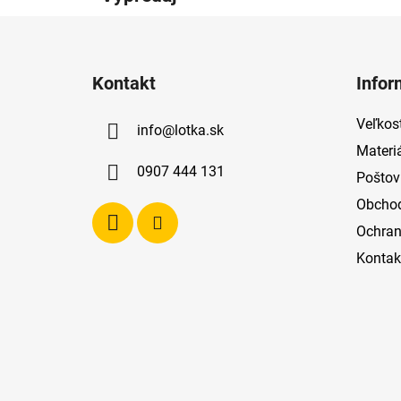
Z
á
Kontakt
Infor
p
ä
Veľkost
info
@
lotka.sk
t
Materi
i
0907 444 131
Poštov
e
Obcho
Ochran
Kontak