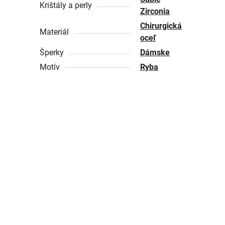
Krištály a perly
Zirconia
Chirurgická
Materiál
oceľ
Šperky
Dámske
Motív
Ryba