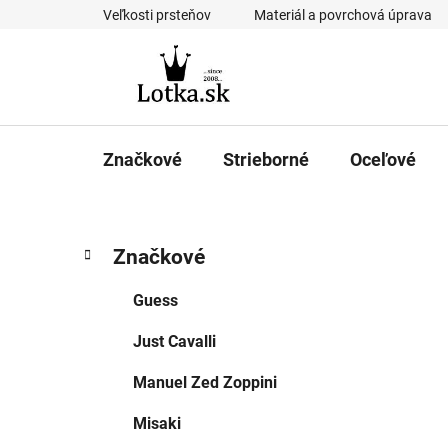
Prejsť
Veľkosti prsteňov
Materiál a povrchová úprava
na
obsah
Značkové
Strieborné
Oceľové
B
K
Preskočiť
Značkové
a
kategórie
o
t
č
Guess
e
n
g
Just Cavalli
ý
ó
p
r
Manuel Zed Zoppini
i
a
e
n
Misaki