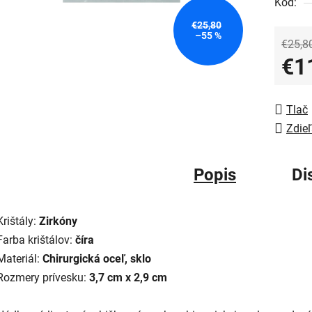
Kód:
€25,80
–55 %
€25,8
€1
Jedno
Tlač
Zdieľ
Popis
Di
Krištály:
Zirkóny
Farba krištálov:
číra
Materiál:
Chirurgická oceľ, sklo
Rozmery prívesku:
3,7 cm x 2,9 cm