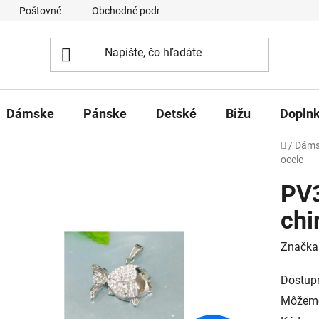
Poštovné
Obchodné podmienky
Ochrana osobných úd
Dámske
Pánske
Detské
Bižu
Dopln
Domov
/
Dáms
ocele
PV3
chi
Značka
Dostup
Môžeme