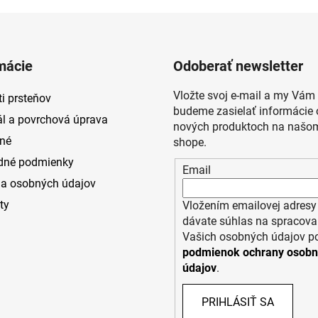
mácie
Odoberať newsletter
Vložte svoj e-mail a my Vám
i prsteňov
budeme zasielať informácie 
ál a povrchová úprava
nových produktoch na našom
né
shope.
dné podmienky
Email
a osobných údajov
ty
Vložením emailovej adresy
dávate súhlas na spracova
Vašich osobných údajov p
podmienok ochrany osob
údajov
.
PRIHLÁSIŤ SA