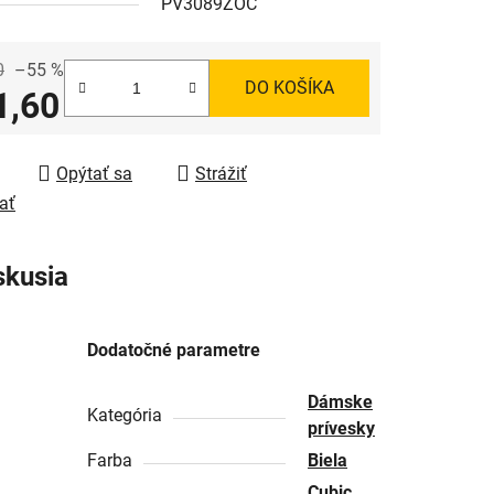
PV3089ZOC
0
–55 %
DO KOŠÍKA
1,60
tková cena:
Opýtať sa
Strážiť
ať
skusia
Dodatočné parametre
Dámske
Kategória
prívesky
Farba
Biela
Cubic