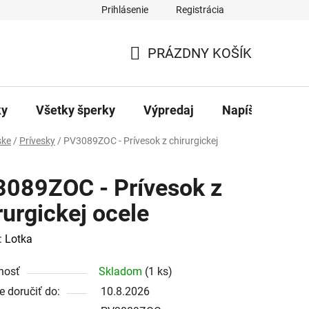
Prihlásenie
Registrácia
ajov
Kontakty
PRÁZDNY KOŠÍK
NÁKUPNÝ
KOŠÍK
ky
Všetky šperky
Výpredaj
Napíšte nám
ke
/
Prívesky
/
PV3089ZOC - Prívesok z chirurgickej
089ZOC - Prívesok z
rurgickej ocele
:
Lotka
nosť
Skladom
(1 ks)
 doručiť do:
10.8.2026