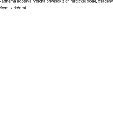
Nádherná ligotavá rybička prívesok z chirurgickej ocele, osadený
čírymi zirkónmi.