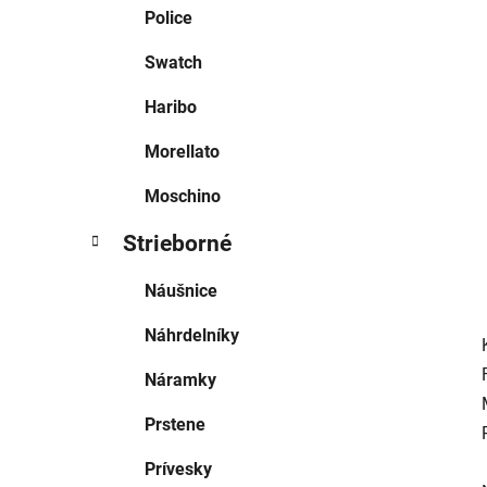
e
Police
l
Swatch
Haribo
Morellato
Moschino
Strieborné
Náušnice
Náhrdelníky
Náramky
Prstene
Prívesky