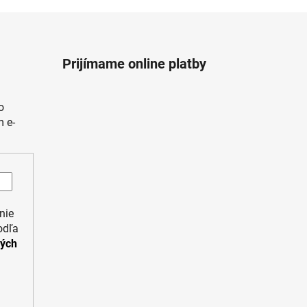
Prijímame online platby
o
 e-
nie
odľa
ných