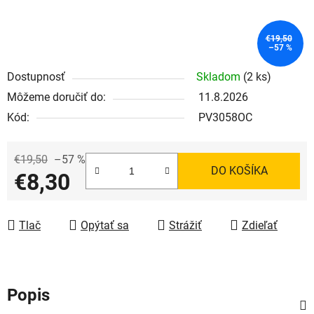
€19,50
–57 %
Dostupnosť
Skladom
(2 ks)
Môžeme doručiť do:
11.8.2026
Kód:
PV3058OC
€19,50
–57 %
DO KOŠÍKA
€8,30
Jednotková cena:
Tlač
Opýtať sa
Strážiť
Zdieľať
Popis