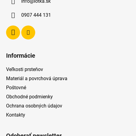
info
@
lotka.sk
t
i
0907 444 131
e
Informácie
Veľkosti prsteňov
Materiál a povrchová úprava
Poštovné
Obchodné podmienky
Ochrana osobných údajov
Kontakty
Odoberať newsletter