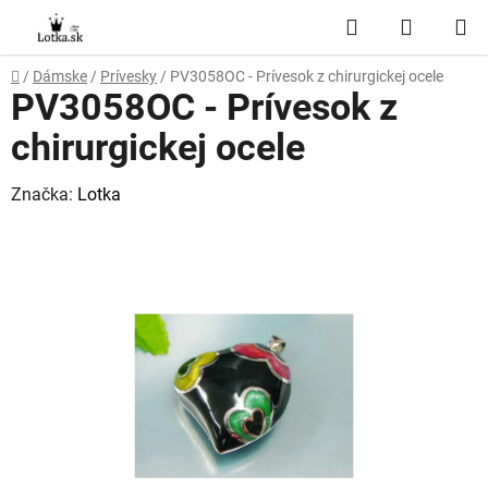
Prejsť
Hľadať
NÁKUP
na
obsah
KOŠÍK
Domov
/
Dámske
/
Prívesky
/
PV3058OC - Prívesok z chirurgickej ocele
PV3058OC - Prívesok z
chirurgickej ocele
Značka:
Lotka