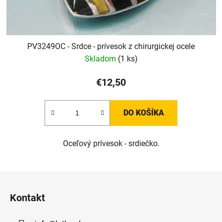
PV3249OC - Srdce - prívesok z chirurgickej ocele
Skladom
(1 ks)
€12,50
DO KOŠÍKA
Oceľový prívesok - srdiečko.
Z
á
Kontakt
p
ä