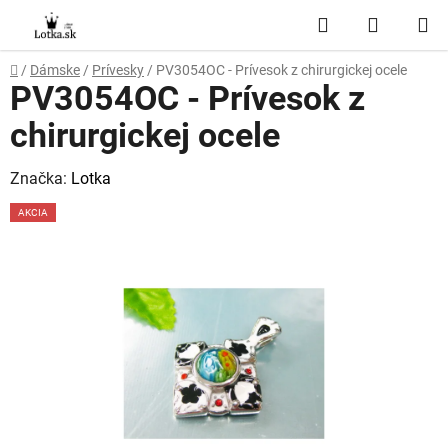
Prejsť
Hľadať
NÁKUP
na
obsah
KOŠÍK
Domov
/
Dámske
/
Prívesky
/
PV3054OC - Prívesok z chirurgickej ocele
PV3054OC - Prívesok z
chirurgickej ocele
Značka:
Lotka
AKCIA