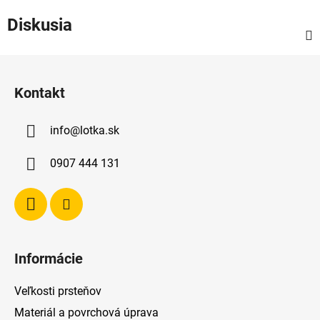
Diskusia
Z
á
Kontakt
p
ä
info
@
lotka.sk
t
i
0907 444 131
e
Informácie
Veľkosti prsteňov
Materiál a povrchová úprava