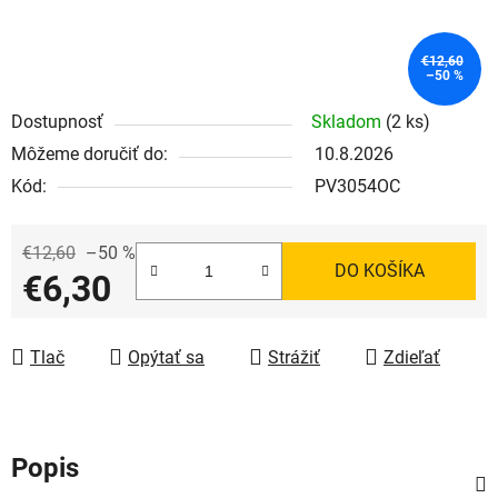
€12,60
–50 %
Dostupnosť
Skladom
(2 ks)
Môžeme doručiť do:
10.8.2026
Kód:
PV3054OC
€12,60
–50 %
DO KOŠÍKA
€6,30
Jednotková cena:
Tlač
Opýtať sa
Strážiť
Zdieľať
Popis