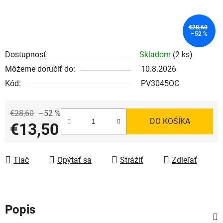
€28,60
–52 %
Dostupnosť
Skladom
(2 ks)
Môžeme doručiť do:
10.8.2026
Kód:
PV3045OC
€28,60
–52 %
DO KOŠÍKA
€13,50
Jednotková cena:
Tlač
Opýtať sa
Strážiť
Zdieľať
Popis