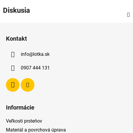
Diskusia
Z
á
Kontakt
p
ä
info
@
lotka.sk
t
i
0907 444 131
e
Informácie
Veľkosti prsteňov
Materiál a povrchová úprava