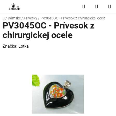
Prejsť
Hľadať
NÁKUP
na
obsah
KOŠÍK
Domov
/
Dámske
/
Prívesky
/
PV3045OC - Prívesok z chirurgickej ocele
PV3045OC - Prívesok z
chirurgickej ocele
Značka:
Lotka