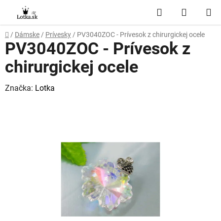
Prejsť
Hľadať
NÁKUP
na
obsah
KOŠÍK
Domov
/
Dámske
/
Prívesky
/
PV3040ZOC - Prívesok z chirurgickej ocele
PV3040ZOC - Prívesok z
chirurgickej ocele
Značka:
Lotka