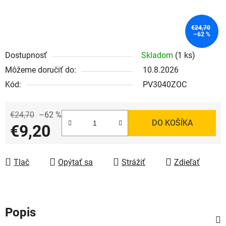
€24,70
–62 %
Dostupnosť
Skladom
(1 ks)
Môžeme doručiť do:
10.8.2026
Kód:
PV3040ZOC
€24,70
–62 %
DO KOŠÍKA
€9,20
Jednotková cena:
Tlač
Opýtať sa
Strážiť
Zdieľať
Popis