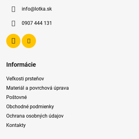
ä
info
@
lotka.sk
t
i
0907 444 131
e
Informácie
Veľkosti prsteňov
Materiál a povrchová úprava
Poštovné
Obchodné podmienky
Ochrana osobných údajov
Kontakty