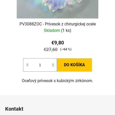
PV3088ZOC - Prívesok z chirurgickej ocele
Skladom
(1 ks)
€9,80
€27,60
(–64 %)
DO KOŠÍKA
Oceľový prívesok s kubickým zirkónom.
Z
á
Kontakt
p