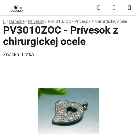
Prejsť
Hľadať
NÁKUP
na
obsah
KOŠÍK
Domov
/
Dámske
/
Prívesky
/
PV3010ZOC - Prívesok z chirurgickej ocele
PV3010ZOC - Prívesok z
chirurgickej ocele
Značka:
Lotka