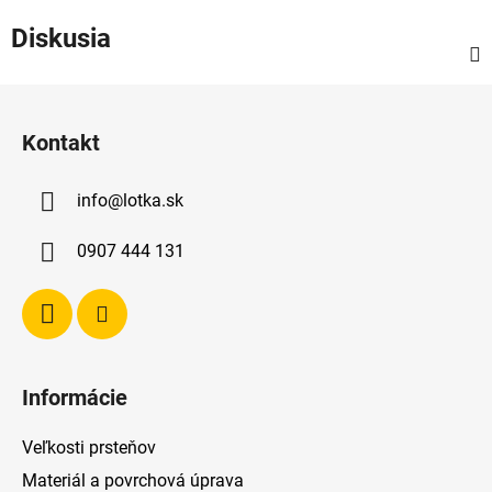
Diskusia
Z
á
Kontakt
p
ä
info
@
lotka.sk
t
i
0907 444 131
e
Informácie
Veľkosti prsteňov
Materiál a povrchová úprava