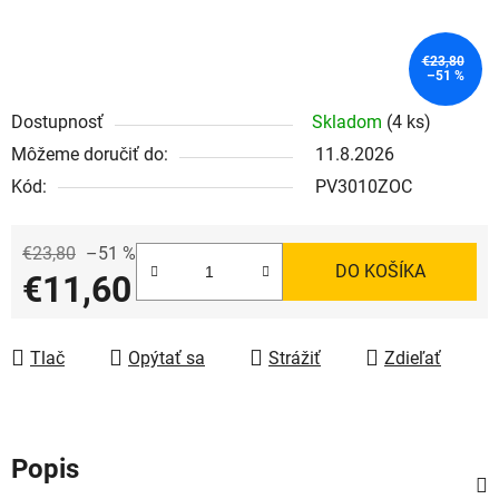
€23,80
–51 %
Dostupnosť
Skladom
(4 ks)
Môžeme doručiť do:
11.8.2026
Kód:
PV3010ZOC
€23,80
–51 %
DO KOŠÍKA
€11,60
Jednotková cena:
Tlač
Opýtať sa
Strážiť
Zdieľať
Popis