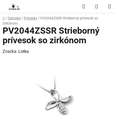
Prejsť
Hľadať
NÁKUP
na
obsah
KOŠÍK
Domov
/
Dámske
/
Prívesky
/
PV2044ZSSR Strieborný prívesok so
zirkónom
PV2044ZSSR Strieborný
prívesok so zirkónom
Značka:
Lotka