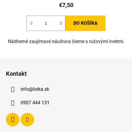
€7,50
DO KOŠÍKA
Nádherné zaujímavé náušnice čierne s ružovými kvetmi.
Z
á
Kontakt
p
ä
info
@
lotka.sk
t
i
0907 444 131
e