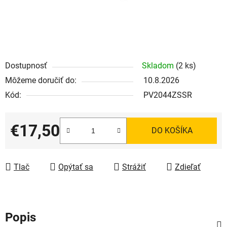
Dostupnosť
Skladom
(2 ks)
Môžeme doručiť do:
10.8.2026
Kód:
PV2044ZSSR
€17,50
DO KOŠÍKA
Jednotková cena:
Tlač
Opýtať sa
Strážiť
Zdieľať
Popis