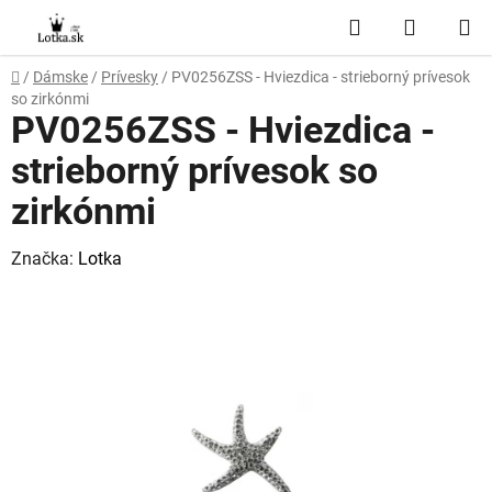
Prejsť
Hľadať
NÁKUP
na
obsah
KOŠÍK
Domov
/
Dámske
/
Prívesky
/
PV0256ZSS - Hviezdica - strieborný prívesok
so zirkónmi
PV0256ZSS - Hviezdica -
strieborný prívesok so
zirkónmi
Značka:
Lotka