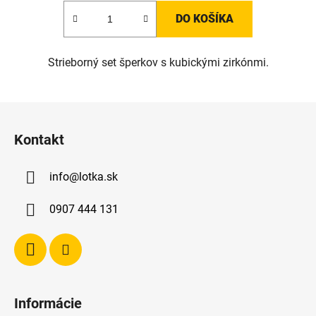
DO KOŠÍKA
Strieborný set šperkov s kubickými zirkónmi.
Z
á
Kontakt
p
ä
info
@
lotka.sk
t
i
0907 444 131
e
Informácie