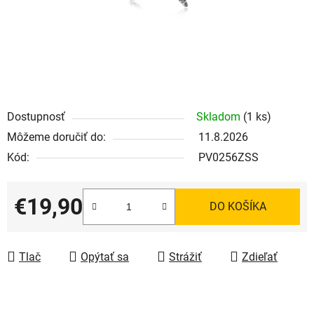
Dostupnosť
Skladom
(1 ks)
Môžeme doručiť do:
11.8.2026
Kód:
PV0256ZSS
€19,90
DO KOŠÍKA
Jednotková cena:
Tlač
Opýtať sa
Strážiť
Zdieľať