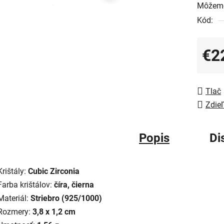
Môžeme
Kód:
€2
Jedno
Tlač
Zdieľ
Popis
Di
Krištály:
Cubic Zirconia
Farba krištálov:
číra, čierna
Materiál:
Striebro (925/1000)
Rozmery:
3,8 x 1,2 cm