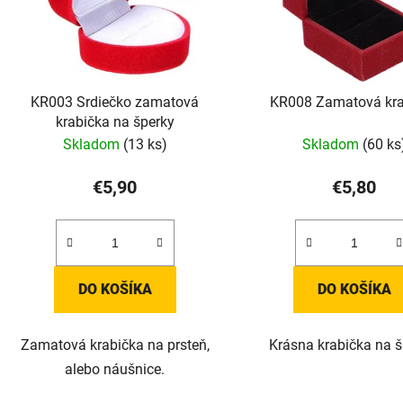
KR003 Srdiečko zamatová
KR008 Zamatová kra
krabička na šperky
Skladom
(13 ks)
Skladom
(60 ks
€5,90
€5,80
DO KOŠÍKA
DO KOŠÍKA
Zamatová krabička na prsteň,
Krásna krabička na š
alebo náušnice.