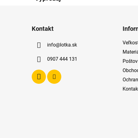
Z
á
Kontakt
Infor
p
ä
Veľkost
info
@
lotka.sk
t
Materi
i
0907 444 131
Poštov
e
Obcho
Ochran
Kontak