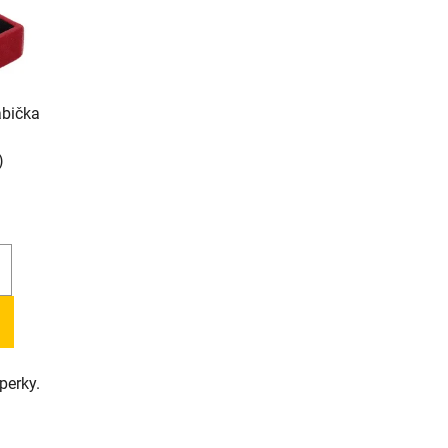
bička
)
perky.