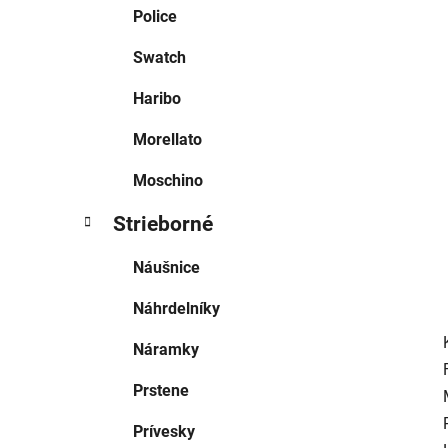
e
Police
l
Swatch
Haribo
Morellato
Moschino
Strieborné
Náušnice
Náhrdelníky
Náramky
Prstene
Prívesky