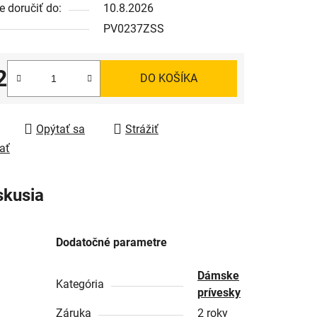
 doručiť do:
10.8.2026
PV0237ZSS
2
DO KOŠÍKA
tková cena:
Opýtať sa
Strážiť
ať
skusia
Dodatočné parametre
Dámske
Kategória
prívesky
Záruka
2 roky