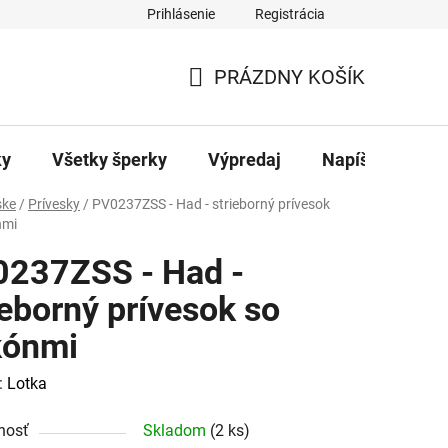
Prihlásenie
Registrácia
ajov
Kontakty
PRÁZDNY KOŠÍK
NÁKUPNÝ
KOŠÍK
ky
Všetky šperky
Výpredaj
Napíšte nám
ke
/
Prívesky
/
PV0237ZSS - Had - strieborný prívesok
nmi
237ZSS - Had -
ieborný prívesok so
kónmi
:
Lotka
nosť
Skladom
(2 ks)