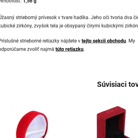
Hmotnosť:
1,56 g
Úžasný strieborný prívesok v tvare hadíka. Jeho oči tvoria dva či
kubické zirkóny, zvyšok tela je obsypaný čírymi kubickými zirkó
Príslušné strieborné retiazky nájdete v
tejto sekcii obchodu
. My
odporúčame zvoliť najmä
túto retiazku
.
Súvisiaci to