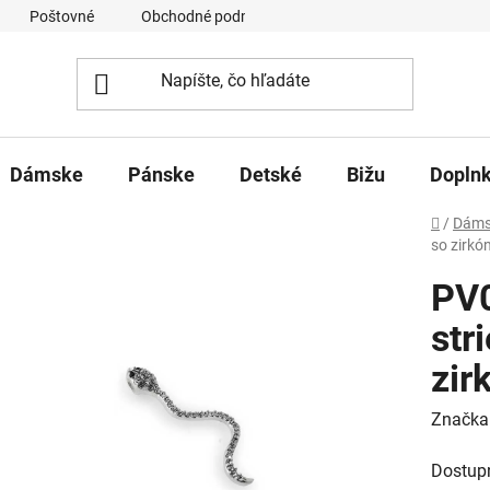
Poštovné
Obchodné podmienky
Ochrana osobných úd
Dámske
Pánske
Detské
Bižu
Dopln
Domov
/
Dáms
so zirkó
PV0
str
zir
Značka
Dostup