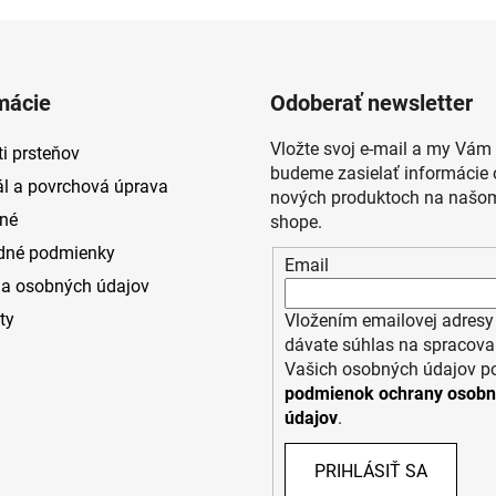
mácie
Odoberať newsletter
Vložte svoj e-mail a my Vám
i prsteňov
budeme zasielať informácie 
ál a povrchová úprava
nových produktoch na našom
né
shope.
dné podmienky
Email
a osobných údajov
ty
Vložením emailovej adresy
dávate súhlas na spracova
Vašich osobných údajov p
podmienok ochrany osob
údajov
.
PRIHLÁSIŤ SA