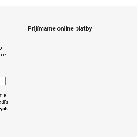
Prijímame online platby
o
 e-
nie
odľa
ných