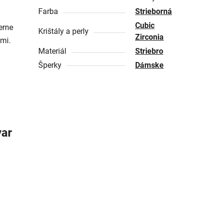
Farba
Strieborná
Cubic
erne
Krištály a perly
Zirconia
nmi.
Materiál
Striebro
Šperky
Dámske
var