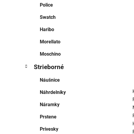
e
Police
l
Swatch
Haribo
Morellato
Moschino
Strieborné
Náušnice
Náhrdelníky
Náramky
Prstene
Prívesky