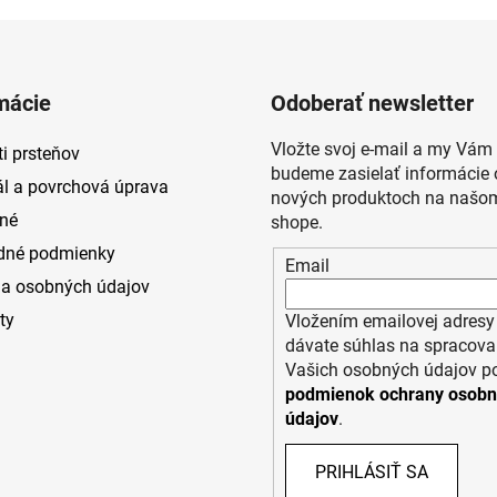
mácie
Odoberať newsletter
Vložte svoj e-mail a my Vám
i prsteňov
budeme zasielať informácie 
ál a povrchová úprava
nových produktoch na našom
né
shope.
dné podmienky
Email
a osobných údajov
ty
Vložením emailovej adresy
dávate súhlas na spracova
Vašich osobných údajov p
podmienok ochrany osob
údajov
.
PRIHLÁSIŤ SA