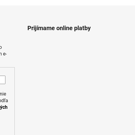
Prijímame online platby
o
 e-
nie
odľa
ných