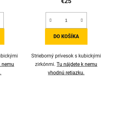
€25
DO KOŠÍKA
ubickými
Strieborný prívesok s kubickými
k nemu
zirkónmi.
Tu nájdete k nemu
.
vhodnú retiazku.