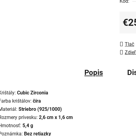
Kód:
€2
Jedno
Tlač
Zdieľ
Popis
Di
Krištály:
Cubic Zirconia
Farba krištálov:
číra
Materiál:
Striebro (925/1000)
Rozmery prívesku:
2,6 cm x 1,6 cm
Hmotnosť:
5,4 g
Poznámka:
Bez retiazky