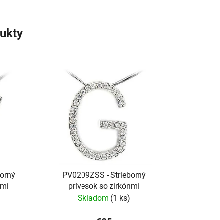
ukty
borný
PV0209ZSS - Strieborný
nmi
prívesok so zirkónmi
Skladom
(1 ks)