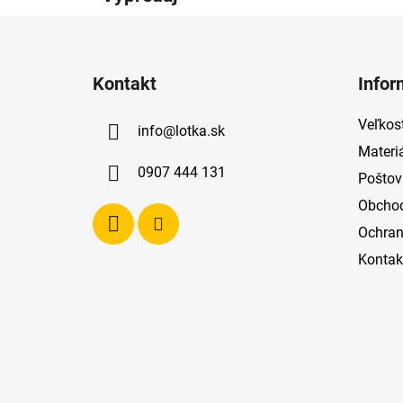
Z
á
Kontakt
Infor
p
ä
Veľkost
info
@
lotka.sk
t
Materi
i
0907 444 131
Poštov
e
Obcho
Ochran
Kontak