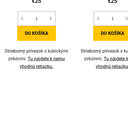
€25
€25
DO KOŠÍKA
DO KOŠÍKA
Strieborný prívesok s kubickými
Strieborný prívesok s k
zirkónmi.
Tu nájdete k nemu
zirkónmi.
Tu nájdete 
vhodnú retiazku.
vhodnú retiazku