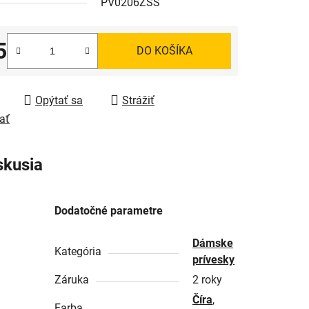
PV0206ZSS
5
DO KOŠÍKA
tková cena:
Opýtať sa
Strážiť
ať
skusia
Dodatočné parametre
Dámske
Kategória
prívesky
Záruka
2 roky
Číra
,
Farba