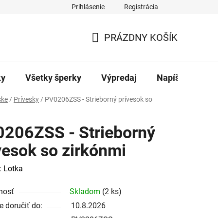
Prihlásenie
Registrácia
ajov
Kontakty
PRÁZDNY KOŠÍK
NÁKUPNÝ
KOŠÍK
ky
Všetky šperky
Výpredaj
Napíšte nám
ke
/
Prívesky
/
PV0206ZSS - Strieborný prívesok so
206ZSS - Strieborný
vesok so zirkónmi
:
Lotka
nosť
Skladom
(2 ks)
 doručiť do:
10.8.2026