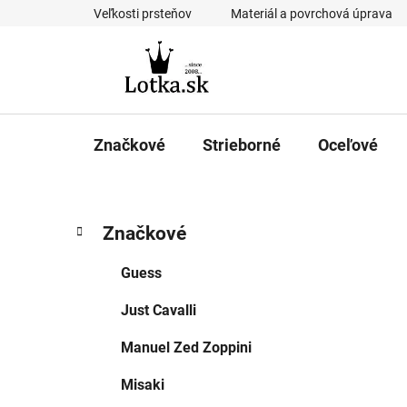
Prejsť
Veľkosti prsteňov
Materiál a povrchová úprava
na
obsah
Značkové
Strieborné
Oceľové
B
K
Preskočiť
Značkové
a
kategórie
o
t
č
Guess
e
n
g
Just Cavalli
ý
ó
p
r
Manuel Zed Zoppini
i
a
e
n
Misaki