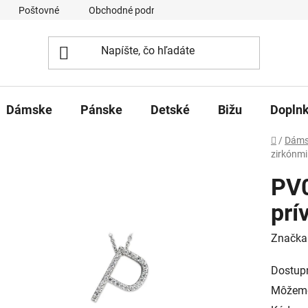
Poštovné
Obchodné podmienky
Ochrana osobných úd
Dámske
Pánske
Detské
Bižu
Dopln
Domov
/
Dáms
zirkónmi
PV0
prí
Značka
Dostup
Môžeme