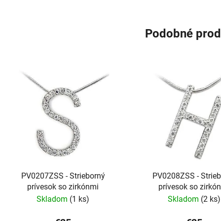
Podobné prod
PV0207ZSS - Strieborný
PV0208ZSS - Strie
prívesok so zirkónmi
prívesok so zirkó
Skladom
(1 ks)
Skladom
(2 ks)