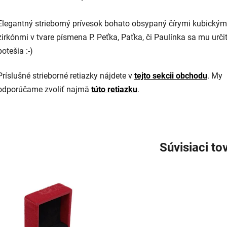
Elegantný strieborný prívesok bohato obsypaný čírymi kubickým
zirkónmi v tvare písmena P. Peťka, Paťka, či Paulínka sa mu urči
potešia :-)
Príslušné strieborné retiazky nájdete v
tejto sekcii obchodu
. My
odporúčame zvoliť najmä
túto retiazku
.
Súvisiaci to