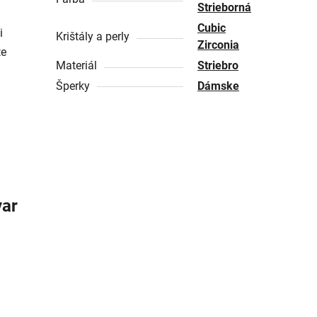
Strieborná
Cubic
i
Krištály a perly
Zirconia
te
Materiál
Striebro
Šperky
Dámske
var