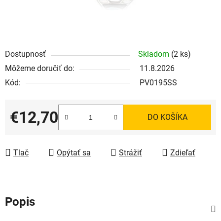
Dostupnosť
Skladom
(2 ks)
Môžeme doručiť do:
11.8.2026
Kód:
PV0195SS
€12,70
DO KOŠÍKA
Jednotková cena:
Tlač
Opýtať sa
Strážiť
Zdieľať
Popis