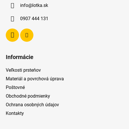
ä
info
@
lotka.sk
t
i
0907 444 131
e
Informácie
Veľkosti prsteňov
Materiál a povrchová úprava
Poštovné
Obchodné podmienky
Ochrana osobných údajov
Kontakty