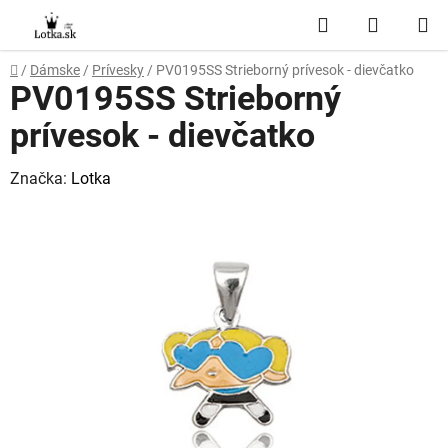
Prejsť
Hľadať
NÁKUP
na
obsah
KOŠÍK
Domov
/
Dámske
/
Prívesky
/
PV0195SS Strieborný prívesok - dievčatko
PV0195SS Strieborný
prívesok - dievčatko
Značka:
Lotka