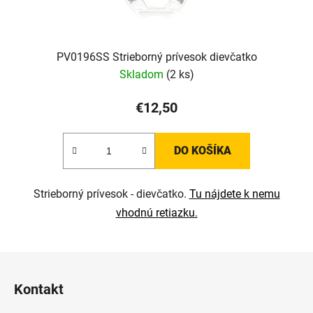
PV0196SS Strieborný prívesok dievčatko
Skladom
(2 ks)
€12,50
DO KOŠÍKA
Strieborný prívesok - dievčatko.
Tu nájdete k nemu
vhodnú retiazku.
Z
á
Kontakt
p