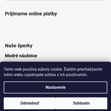
Prijímame online platby
Naše šperky
Modré náušnice
21.8.2019
Tento web používa súbory cookie. Ďalším prechádzaním
tohto webu vyjadrujete súhlas s ich používaním.
Vytvoril Shoptet
Nastavenie
Copyright 2026
Lotka.sk
. Všetky práva vyhradené.
Upraviť nastavenie cookies
www.Lotka.sk - najkrajšie šperky za dobré ceny. Pri nákupe nad 50€
poštovné zdarma. Nakupujte s dôverou - naša spoločnosť je s
Odmietnuť
Súhlasím
Vami už od roku 2008!