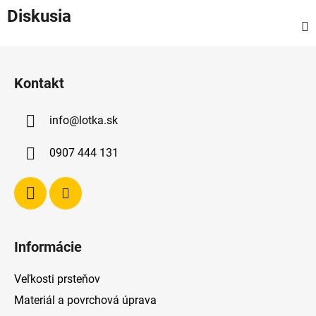
Diskusia
Z
á
Kontakt
p
ä
info
@
lotka.sk
t
i
0907 444 131
e
Informácie
Veľkosti prsteňov
Materiál a povrchová úprava