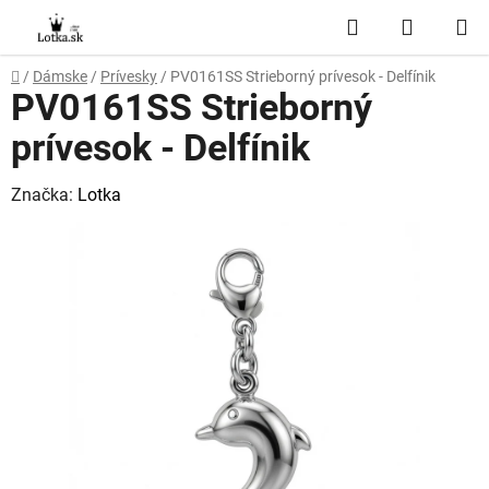
Prejsť
Hľadať
NÁKUP
na
obsah
KOŠÍK
Domov
/
Dámske
/
Prívesky
/
PV0161SS Strieborný prívesok - Delfínik
PV0161SS Strieborný
prívesok - Delfínik
Značka:
Lotka