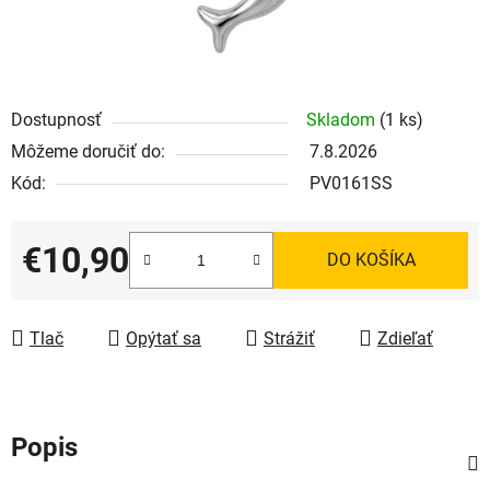
Dostupnosť
Skladom
(1 ks)
Môžeme doručiť do:
7.8.2026
Kód:
PV0161SS
€10,90
DO KOŠÍKA
Jednotková cena:
Tlač
Opýtať sa
Strážiť
Zdieľať
Popis