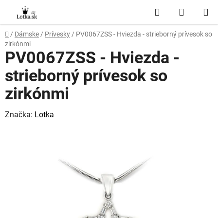
Prejsť
Hľadať
NÁKUP
na
obsah
KOŠÍK
Domov
/
Dámske
/
Prívesky
/
PV0067ZSS - Hviezda - strieborný prívesok so
zirkónmi
PV0067ZSS - Hviezda -
strieborný prívesok so
zirkónmi
Značka:
Lotka