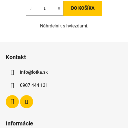
DO KOŠÍKA
Náhrdelník s hviezdami.
Z
á
Kontakt
p
ä
info
@
lotka.sk
t
i
0907 444 131
e
Informácie