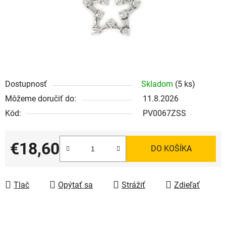
Dostupnosť
Skladom
(5 ks)
Môžeme doručiť do:
11.8.2026
Kód:
PV0067ZSS
€18,60
DO KOŠÍKA
Jednotková cena:
Tlač
Opýtať sa
Strážiť
Zdieľať