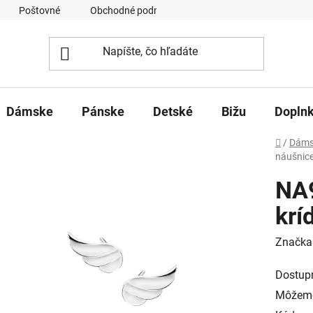
Poštovné
Obchodné podmienky
Ochrana osobných úd
Dámske
Pánske
Detské
Bižu
Dopln
Domov
/
Dáms
náušnic
NA
krí
Značka
Dostup
Môžeme