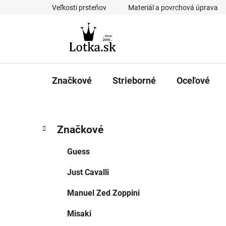
Prejsť
Veľkosti prsteňov
Materiál a povrchová úprava
na
obsah
Značkové
Strieborné
Oceľové
B
K
Preskočiť
Značkové
a
kategórie
o
t
č
Guess
e
n
g
Just Cavalli
ý
ó
p
r
Manuel Zed Zoppini
i
a
e
n
Misaki