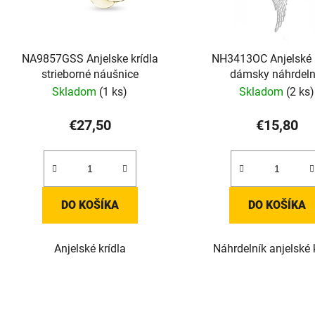
NA9857GSS Anjelske krídla
NH3413OC Anjelské k
strieborné náušnice
dámsky náhrdeln
Skladom
(1 ks)
Skladom
(2 ks)
€27,50
€15,80
DO KOŠÍKA
DO KOŠÍKA
Anjelské krídla
Náhrdelník anjelské 