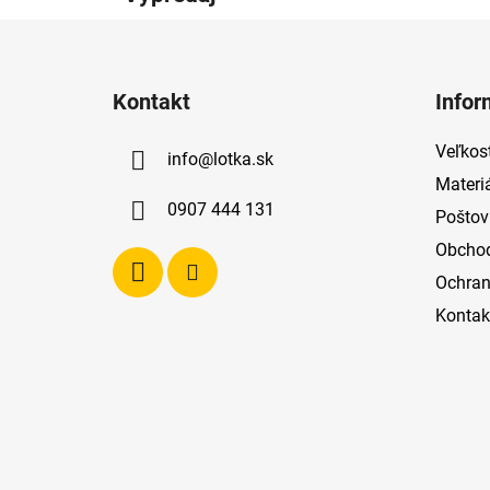
Z
á
Kontakt
Infor
p
ä
Veľkost
info
@
lotka.sk
t
Materi
i
0907 444 131
Poštov
e
Obcho
Ochran
Kontak