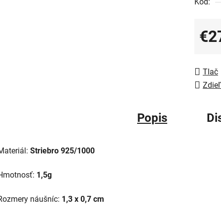
Kód:
€2
Jedno
Tlač
Zdieľ
Popis
Di
Materiál:
Striebro 925/1000
Hmotnosť:
1,5g
Rozmery náušníc:
1,3 x 0,7 cm