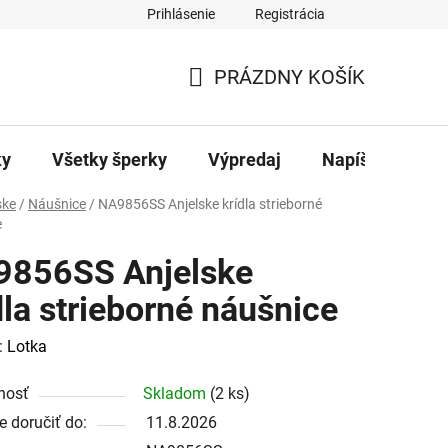
Prihlásenie
Registrácia
ajov
Kontakty
PRÁZDNY KOŠÍK
NÁKUPNÝ
KOŠÍK
ky
Všetky šperky
Výpredaj
Napíšte nám
ke
/
Náušnice
/
NA9856SS Anjelske krídla strieborné
e
9856SS Anjelske
dla strieborné náušnice
:
Lotka
nosť
Skladom
(2 ks)
 doručiť do:
11.8.2026