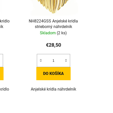
rídlo
NH8224GSS Anjelské krídla
ík
strieborný náhrdelník
Skladom
(2 ks)
€28,50
DO KOŠÍKA
krídlo
Anjelské krídla náhrdelník