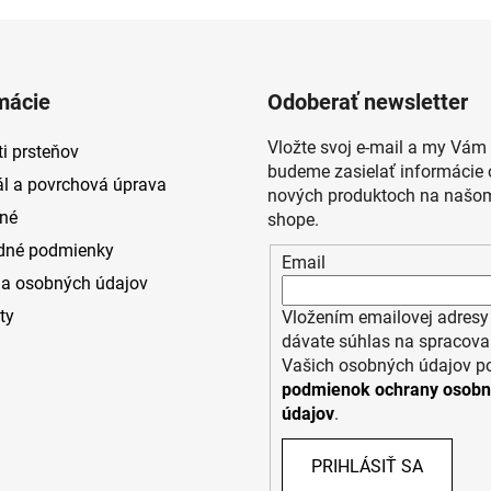
mácie
Odoberať newsletter
Vložte svoj e-mail a my Vám
i prsteňov
budeme zasielať informácie 
ál a povrchová úprava
nových produktoch na našom
né
shope.
dné podmienky
Email
a osobných údajov
ty
Vložením emailovej adresy
dávate súhlas na spracova
Vašich osobných údajov p
podmienok ochrany osob
údajov
.
PRIHLÁSIŤ SA