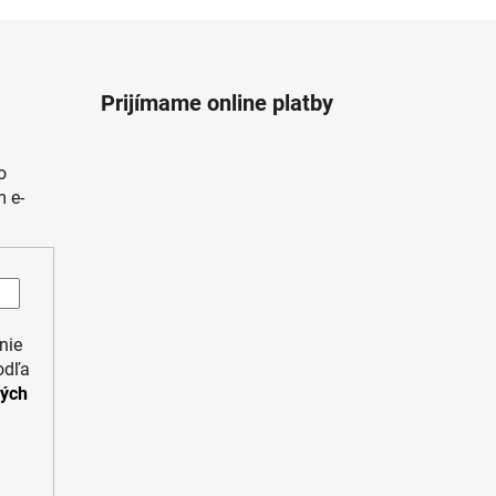
Prijímame online platby
o
 e-
nie
odľa
ných