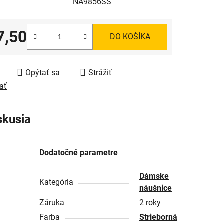
NA9856SS
7,50
DO KOŠÍKA
tková cena:
Opýtať sa
Strážiť
ať
skusia
Dodatočné parametre
Dámske
Kategória
náušnice
Záruka
2 roky
Farba
Strieborná