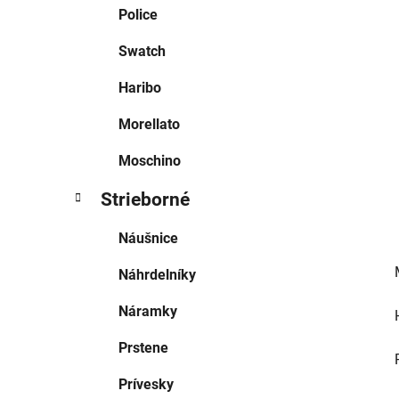
e
Police
l
Swatch
Haribo
Morellato
Moschino
Strieborné
Náušnice
Náhrdelníky
Náramky
Prstene
Prívesky