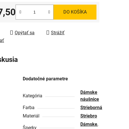
7,50
DO KOŠÍKA
tková cena:
Opýtať sa
Strážiť
ať
skusia
Dodatočné parametre
Dámske
Kategória
náušnice
Farba
Strieborná
Materiál
Striebro
Dámske
,
Šperky