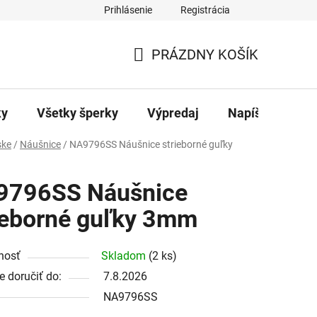
Prihlásenie
Registrácia
ajov
Kontakty
PRÁZDNY KOŠÍK
NÁKUPNÝ
KOŠÍK
ky
Všetky šperky
Výpredaj
Napíšte nám
ke
/
Náušnice
/
NA9796SS Náušnice strieborné guľky
9796SS Náušnice
ieborné guľky 3mm
nosť
Skladom
(2 ks)
 doručiť do:
7.8.2026
NA9796SS