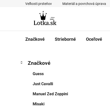
Prejsť
Veľkosti prsteňov
Materiál a povrchová úprava
na
obsah
Značkové
Strieborné
Oceľové
B
K
Preskočiť
Značkové
a
kategórie
o
t
č
Guess
e
n
g
Just Cavalli
ý
ó
p
r
Manuel Zed Zoppini
i
a
e
n
Misaki