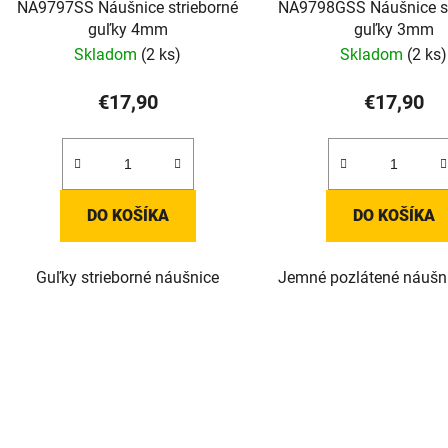
NA9797SS Náušnice strieborné
NA9798GSS Náušnice st
guľky 4mm
guľky 3mm
Skladom
(2 ks)
Skladom
(2 ks)
€17,90
€17,90
DO KOŠÍKA
DO KOŠÍKA
Guľky strieborné náušnice
Jemné pozlátené náušn