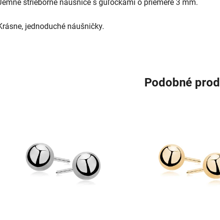
Jemné strieborné náušnice s guľôčkami o priemere 3 mm.
Krásne, jednoduché náušničky.
Podobné prod