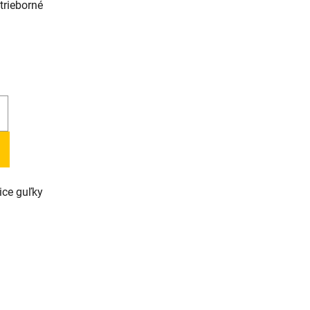
rieborné
ice guľky