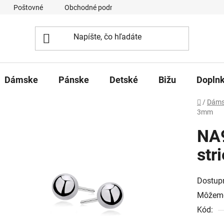
Poštovné
Obchodné podmienky
Ochrana osobných úd
Dámske
Pánske
Detské
Bižu
Dopln
Domov
/
Dáms
3mm
NA
str
Dostup
Môžeme
Kód: