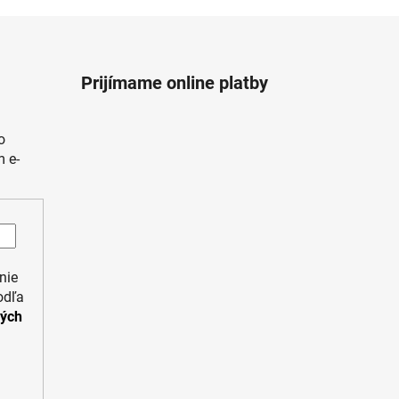
Prijímame online platby
o
 e-
nie
odľa
ných