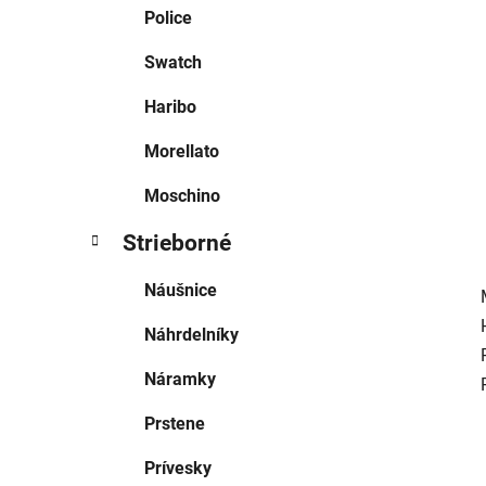
e
Police
l
Swatch
Haribo
Morellato
Moschino
Strieborné
Náušnice
Náhrdelníky
Náramky
Prstene
Prívesky