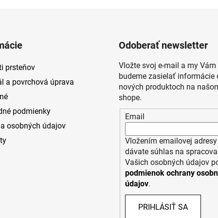
mácie
Odoberať newsletter
Vložte svoj e-mail a my Vám
i prsteňov
budeme zasielať informácie 
ál a povrchová úprava
nových produktoch na našom
né
shope.
dné podmienky
Email
a osobných údajov
ty
Vložením emailovej adresy
dávate súhlas na spracova
Vašich osobných údajov p
podmienok ochrany osob
údajov
.
PRIHLÁSIŤ SA