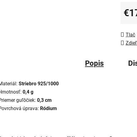
€1
Jedno
Tlač
Zdieľ
Popis
Di
Materiál:
Striebro 925/1000
Hmotnosť:
0,4 g
Priemer guľôčiek:
0,3 cm
Povrchová úprava:
Ródium