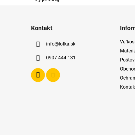
Z
á
Kontakt
Infor
p
ä
Veľkost
info
@
lotka.sk
t
Materi
i
0907 444 131
Poštov
e
Obcho
Ochran
Kontak