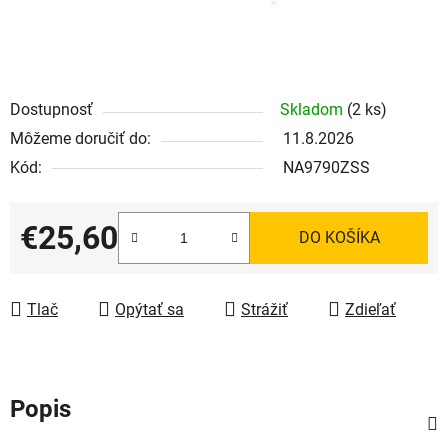
Dostupnosť
Skladom
(2 ks)
Môžeme doručiť do:
11.8.2026
Kód:
NA9790ZSS
€25,60
DO KOŠÍKA
Jednotková cena:
Tlač
Opýtať sa
Strážiť
Zdieľať
Popis