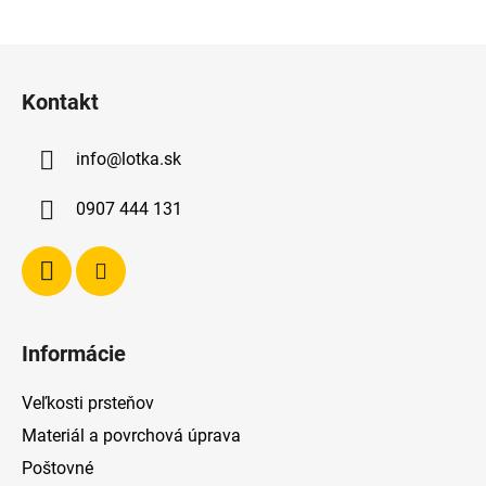
Z
á
Kontakt
p
ä
info
@
lotka.sk
t
i
0907 444 131
e
Informácie
Veľkosti prsteňov
Materiál a povrchová úprava
Poštovné