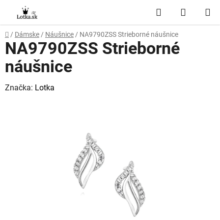
Prejsť
Hľadať
NÁKUP
na
obsah
KOŠÍK
Domov
/
Dámske
/
Náušnice
/
NA9790ZSS Strieborné náušnice
NA9790ZSS Strieborné
náušnice
Značka:
Lotka