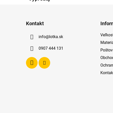
Z
á
Kontakt
Infor
p
ä
Veľkost
info
@
lotka.sk
t
Materi
i
0907 444 131
Poštov
e
Obcho
Ochran
Kontak