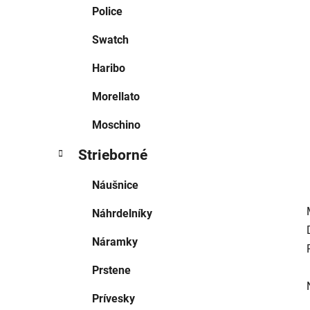
e
Police
l
Swatch
Haribo
Morellato
Moschino
Strieborné
Náušnice
Náhrdelníky
Náramky
Prstene
Prívesky