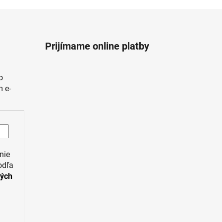
Prijímame online platby
o
 e-
nie
odľa
ných