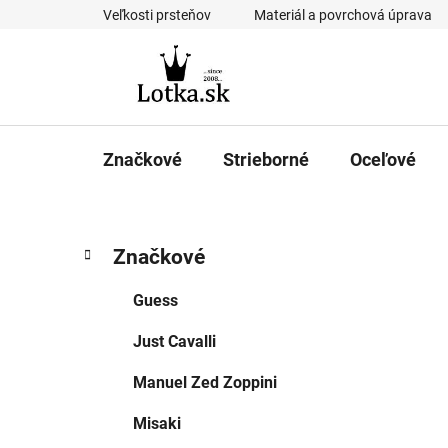
Prejsť
Veľkosti prsteňov
Materiál a povrchová úprava
na
obsah
Značkové
Strieborné
Oceľové
B
K
Preskočiť
Značkové
a
kategórie
o
t
č
Guess
e
n
g
Just Cavalli
ý
ó
p
r
Manuel Zed Zoppini
i
a
e
n
Misaki