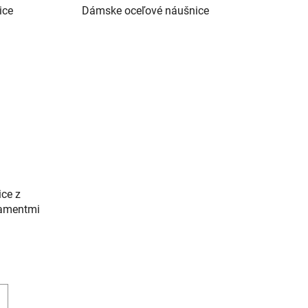
ice
Dámske oceľové náušnice
ce z
rnamentmi