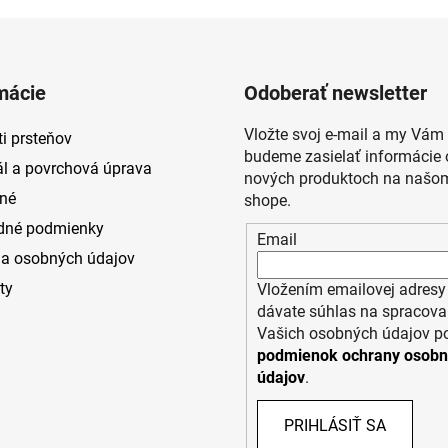
mácie
Odoberať newsletter
Vložte svoj e-mail a my Vám
i prsteňov
budeme zasielať informácie 
ál a povrchová úprava
nových produktoch na našom
né
shope.
dné podmienky
Email
a osobných údajov
ty
Vložením emailovej adresy
dávate súhlas na spracova
Vašich osobných údajov p
podmienok ochrany osob
údajov
.
PRIHLÁSIŤ SA