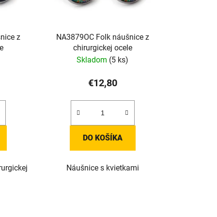
nice z
NA3879OC Folk náušnice z
le
chirurgickej ocele
Skladom
(5 ks)
€12,80
DO KOŠÍKA
urgickej
Náušnice s kvietkami