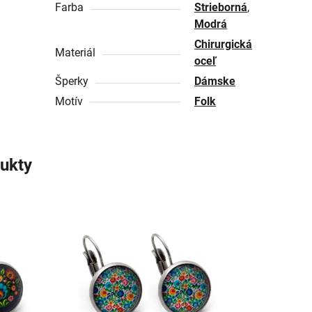
Farba
Strieborná
,
Modrá
Chirurgická
Materiál
oceľ
Šperky
Dámske
Motív
Folk
ukty