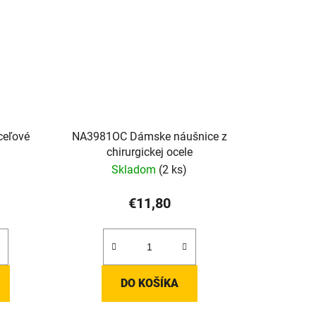
ceľové
NA3981OC Dámske náušnice z
chirurgickej ocele
Skladom
(2 ks)
€11,80
DO KOŠÍKA