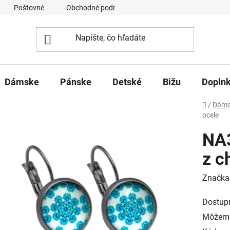
Poštovné
Obchodné podmienky
Ochrana osobných úd
Dámske
Pánske
Detské
Bižu
Dopln
Domov
/
Dáms
ocele
NA3
z c
Značka
Dostup
Môžeme