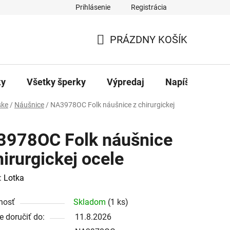
Prihlásenie
Registrácia
ajov
Kontakty
PRÁZDNY KOŠÍK
NÁKUPNÝ
KOŠÍK
ky
Všetky šperky
Výpredaj
Napíšte nám
ke
/
Náušnice
/
NA3978OC Folk náušnice z chirurgickej
978OC Folk náušnice
hirurgickej ocele
:
Lotka
nosť
Skladom
(1 ks)
 doručiť do:
11.8.2026