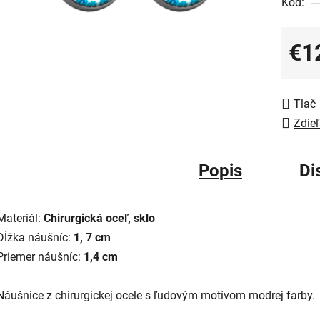
Kód:
€1
Jedno
Tlač
Zdieľ
Popis
Di
Materiál:
Chirurgická oceľ, sklo
Dĺžka náušníc:
1, 7 cm
Priemer náušníc:
1,4 cm
Náušnice z chirurgickej ocele s ľudovým motívom modrej farby.