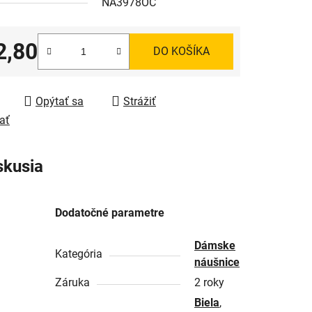
NA3978OC
2,80
DO KOŠÍKA
tková cena:
Opýtať sa
Strážiť
ať
skusia
Dodatočné parametre
Dámske
Kategória
náušnice
Záruka
2 roky
Biela
,