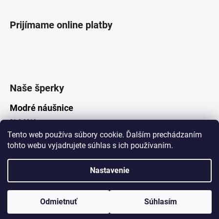
Prijímame online platby
Naše šperky
Modré náušnice
21.8.2019
Tento web používa súbory cookie. Ďalším prechádzaním
tohto webu vyjadrujete súhlas s ich používaním.
Vytvoril Shoptet
Nastavenie
Copyright 2026
Lotka.sk
. Všetky práva vyhradené.
Upraviť nastavenie cookies
www.Lotka.sk - najkrajšie šperky za dobré ceny. Pri nákupe nad 50€
poštovné zdarma. Nakupujte s dôverou - naša spoločnosť je s
Odmietnuť
Súhlasím
Vami už od roku 2008!