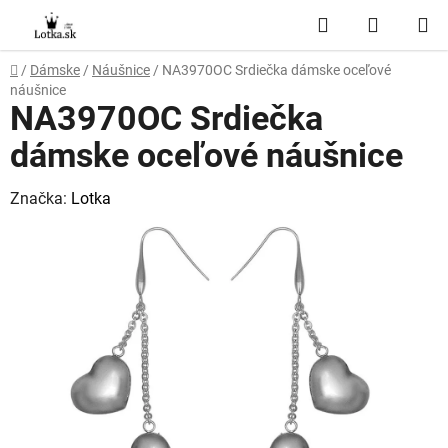
Prejsť
Hľadať
NÁKUP
na
obsah
KOŠÍK
Domov
/
Dámske
/
Náušnice
/
NA3970OC Srdiečka dámske oceľové
náušnice
NA3970OC Srdiečka
dámske oceľové náušnice
Značka:
Lotka