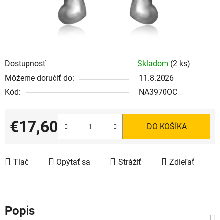
Dostupnosť
Skladom
(2 ks)
Môžeme doručiť do:
11.8.2026
Kód:
NA3970OC
€17,60
DO KOŠÍKA
Jednotková cena:
Tlač
Opýtať sa
Strážiť
Zdieľať
Popis