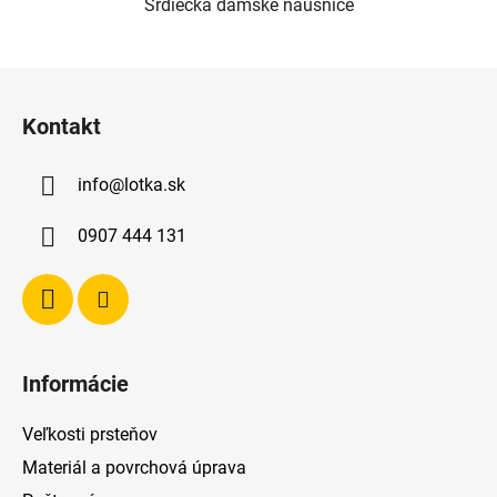
Srdiečka dámske náušnice
Z
á
Kontakt
p
ä
info
@
lotka.sk
t
i
0907 444 131
e
Informácie
Veľkosti prsteňov
Materiál a povrchová úprava