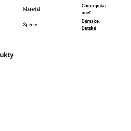
Chirurgická
Materiál
oceľ
Dámske
,
Šperky
Detské
ukty