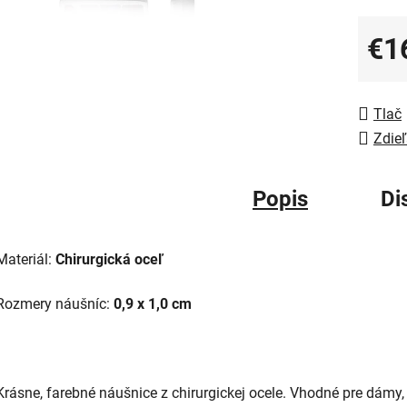
€1
Jedno
Tlač
Zdieľ
Popis
Di
Materiál:
Chirurgická oceľ
Rozmery náušníc:
0,9 x 1,0 cm
Krásne, farebné náušnice z chirurgickej ocele. Vhodné pre dámy,