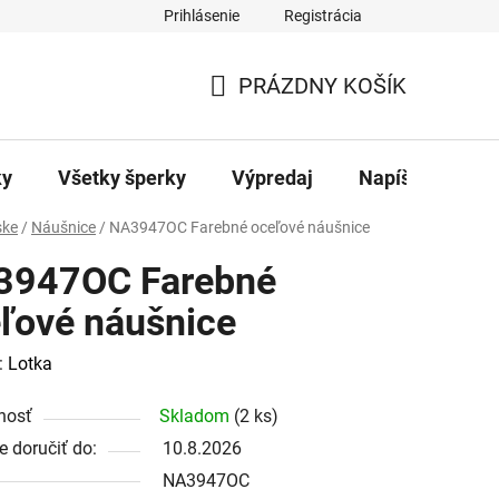
Prihlásenie
Registrácia
ajov
Kontakty
PRÁZDNY KOŠÍK
NÁKUPNÝ
KOŠÍK
ky
Všetky šperky
Výpredaj
Napíšte nám
ke
/
Náušnice
/
NA3947OC Farebné oceľové náušnice
3947OC Farebné
ľové náušnice
:
Lotka
nosť
Skladom
(2 ks)
 doručiť do:
10.8.2026
NA3947OC