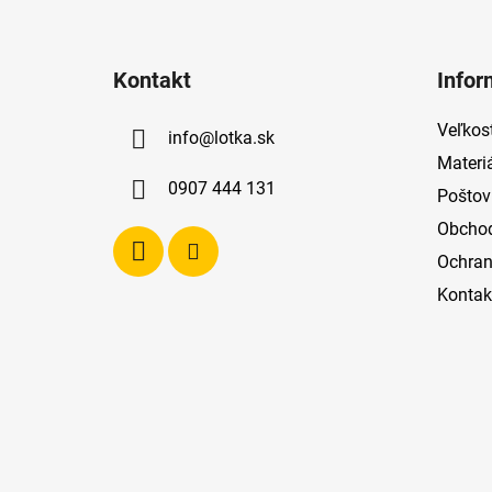
Z
á
Kontakt
Infor
p
ä
Veľkost
info
@
lotka.sk
t
Materi
i
0907 444 131
Poštov
e
Obcho
Ochran
Kontak