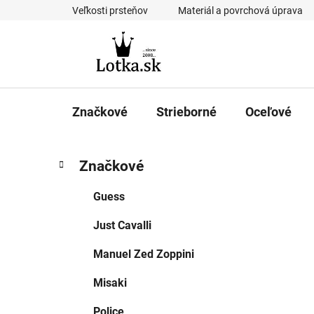
Prejsť
Veľkosti prsteňov
Materiál a povrchová úprava
na
obsah
Značkové
Strieborné
Oceľové
B
K
Preskočiť
Značkové
a
kategórie
o
t
č
Guess
e
n
g
Just Cavalli
ý
ó
p
r
Manuel Zed Zoppini
i
a
e
n
Misaki
e
Police