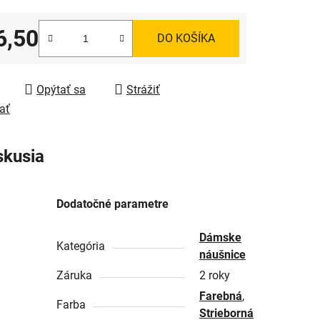
6,50
DO KOŠÍKA
tková cena:
Opýtať sa
Strážiť
ať
skusia
Dodatočné parametre
Dámske
Kategória
náušnice
Záruka
2 roky
Farebná
,
Farba
Strieborná