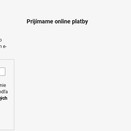
Prijímame online platby
o
 e-
nie
odľa
ných