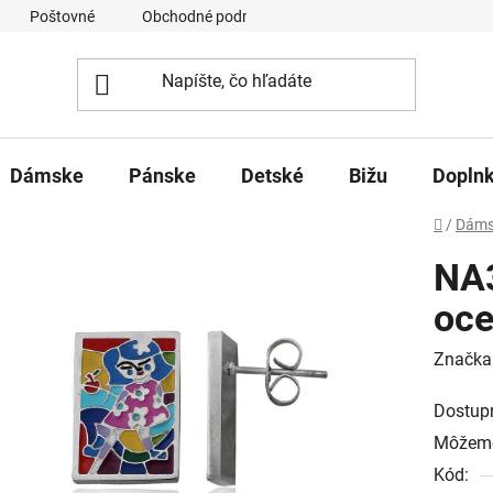
Poštovné
Obchodné podmienky
Ochrana osobných úd
Dámske
Pánske
Detské
Bižu
Dopln
Domov
/
Dáms
NA
oce
Značka
Dostup
Môžeme
Kód: