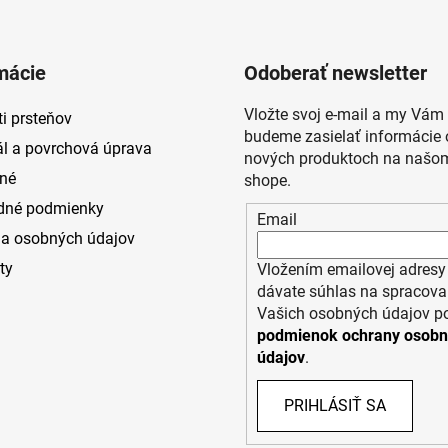
mácie
Odoberať newsletter
Vložte svoj e-mail a my Vám
i prsteňov
budeme zasielať informácie 
ál a povrchová úprava
nových produktoch na našom
né
shope.
dné podmienky
Email
a osobných údajov
ty
Vložením emailovej adresy
dávate súhlas na spracova
Vašich osobných údajov p
podmienok ochrany osob
údajov
.
PRIHLÁSIŤ SA