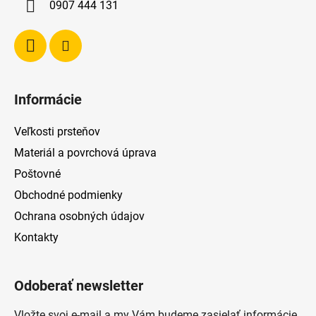
0907 444 131
e
Informácie
Veľkosti prsteňov
Materiál a povrchová úprava
Poštovné
Obchodné podmienky
Ochrana osobných údajov
Kontakty
Odoberať newsletter
Vložte svoj e-mail a my Vám budeme zasielať informácie