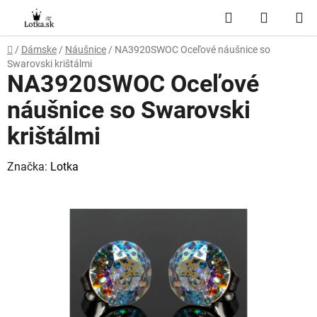
Prejsť
Hľadať
NÁKUP
na
obsah
KOŠÍK
Domov
/
Dámske
/
Náušnice
/
NA3920SWOC Oceľové náušnice so
Swarovski krištálmi
NA3920SWOC Oceľové
náušnice so Swarovski
krištálmi
Značka:
Lotka