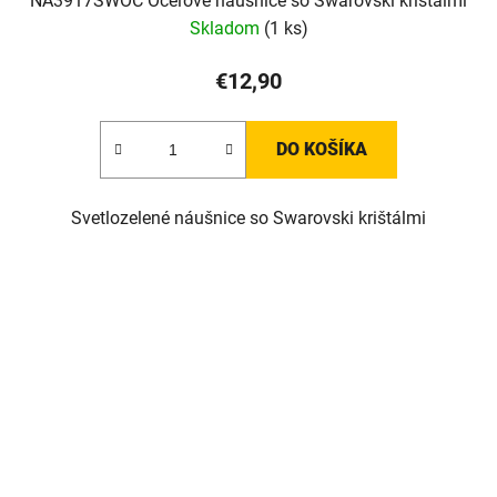
NA3917SWOC Oceľové náušnice so Swarovski krištálmi
Skladom
(1 ks)
€12,90
DO KOŠÍKA
Svetlozelené náušnice so Swarovski krištálmi