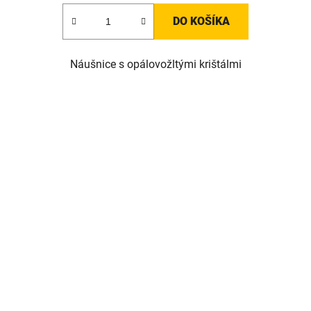
DO KOŠÍKA
Náušnice s opálovožltými krištálmi