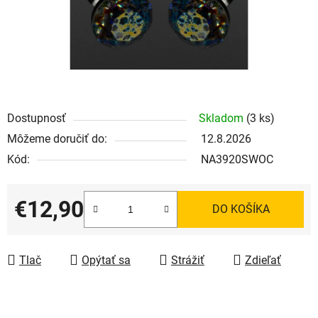
Dostupnosť
Skladom
(3 ks)
Môžeme doručiť do:
12.8.2026
Kód:
NA3920SWOC
€12,90
DO KOŠÍKA
Jednotková cena:
Tlač
Opýtať sa
Strážiť
Zdieľať