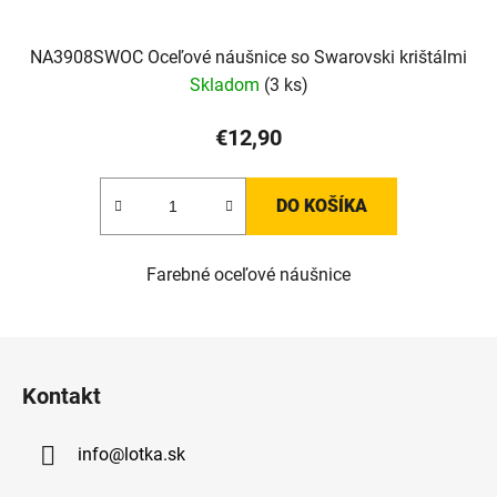
NA3908SWOC Oceľové náušnice so Swarovski krištálmi
Skladom
(3 ks)
€12,90
DO KOŠÍKA
Farebné oceľové náušnice
Z
á
Kontakt
p
ä
info
@
lotka.sk
t
i