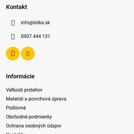
á
Kontakt
p
ä
info
@
lotka.sk
t
i
0907 444 131
e
Informácie
Veľkosti prsteňov
Materiál a povrchová úprava
Poštovné
Obchodné podmienky
Ochrana osobných údajov