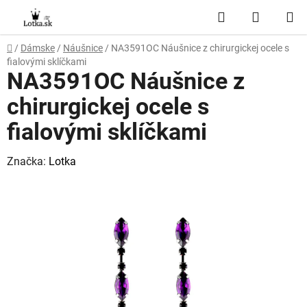
Prejsť
Hľadať
NÁKUP
na
obsah
KOŠÍK
Domov
/
Dámske
/
Náušnice
/
NA3591OC Náušnice z chirurgickej ocele s
fialovými sklíčkami
NA3591OC Náušnice z
chirurgickej ocele s
fialovými sklíčkami
Značka:
Lotka