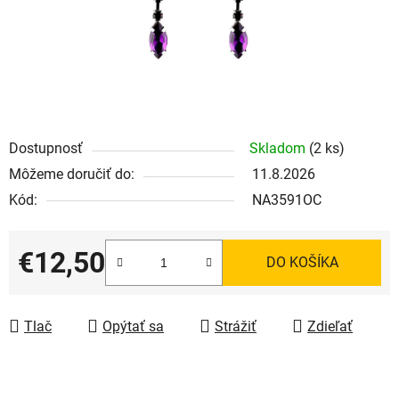
Dostupnosť
Skladom
(2 ks)
Môžeme doručiť do:
11.8.2026
Kód:
NA3591OC
€12,50
DO KOŠÍKA
Jednotková cena:
Tlač
Opýtať sa
Strážiť
Zdieľať