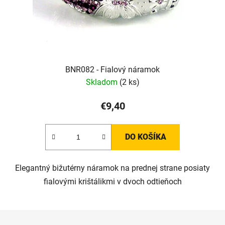
BNR082 - Fialový náramok
Skladom
(2 ks)
€9,40
DO KOŠÍKA
Elegantný bižutérny náramok na prednej strane posiaty
fialovými krištálikmi v dvoch odtieňoch
Z