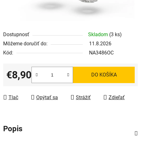
Dostupnosť
Skladom
(3 ks)
Môžeme doručiť do:
11.8.2026
Kód:
NA3486OC
€8,90
DO KOŠÍKA
Jednotková cena:
Tlač
Opýtať sa
Strážiť
Zdieľať
Popis