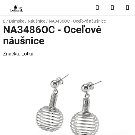
Prejsť
Hľadať
NÁKUP
na
obsah
KOŠÍK
Domov
/
Dámske
/
Náušnice
/
NA3486OC - Oceľové náušnice
NA3486OC - Oceľové
náušnice
Značka:
Lotka