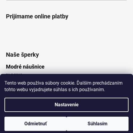
Prijímame online platby
Naše šperky
Modré náušnice
21.8.2019
Tento web používa súbory cookie. Ďalším prechádzaním
tohto webu vyjadrujete súhlas s ich používaním.
Vytvoril Shoptet
Nastavenie
Copyright 2026
Lotka.sk
. Všetky práva vyhradené.
Upraviť nastavenie cookies
www.Lotka.sk - najkrajšie šperky za dobré ceny. Pri nákupe nad 50€
poštovné zdarma. Nakupujte s dôverou - naša spoločnosť je s
Odmietnuť
Súhlasím
Vami už od roku 2008!