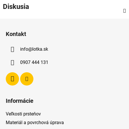
Diskusia
Z
á
Kontakt
p
ä
info
@
lotka.sk
t
i
0907 444 131
e
Informácie
Veľkosti prsteňov
Materiál a povrchová úprava