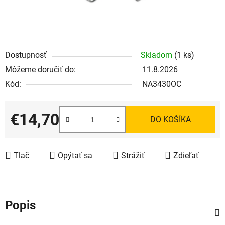
Dostupnosť
Skladom
(1 ks)
Môžeme doručiť do:
11.8.2026
Kód:
NA3430OC
€14,70
DO KOŠÍKA
Jednotková cena:
Tlač
Opýtať sa
Strážiť
Zdieľať
Popis