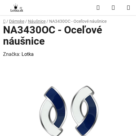
Prejsť
Hľadať
NÁKUP
na
obsah
KOŠÍK
Domov
/
Dámske
/
Náušnice
/
NA3430OC - Oceľové náušnice
NA3430OC - Oceľové
náušnice
Značka:
Lotka