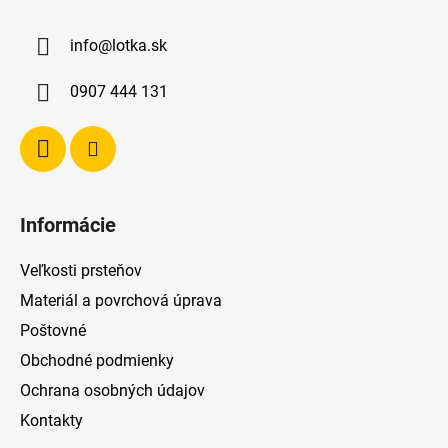
p
ä
info
@
lotka.sk
t
i
0907 444 131
e
Informácie
Veľkosti prsteňov
Materiál a povrchová úprava
Poštovné
Obchodné podmienky
Ochrana osobných údajov
Kontakty