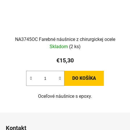
NA3745OC Farebné náušnice z chirurgickej ocele
Skladom
(2 ks)
€15,30
DO KOŠÍKA
Oceľové náušnice s epoxy.
Z
á
Kontakt