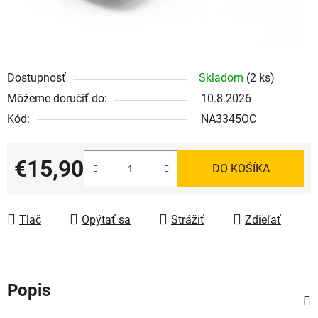
Dostupnosť
Skladom
(2 ks)
Môžeme doručiť do:
10.8.2026
Kód:
NA3345OC
€15,90
DO KOŠÍKA
Jednotková cena:
Tlač
Opýtať sa
Strážiť
Zdieľať
Popis