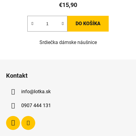
€15,90
DO KOŠÍKA
Srdiečka dámske náušnice
Z
á
Kontakt
p
ä
info
@
lotka.sk
t
i
0907 444 131
e