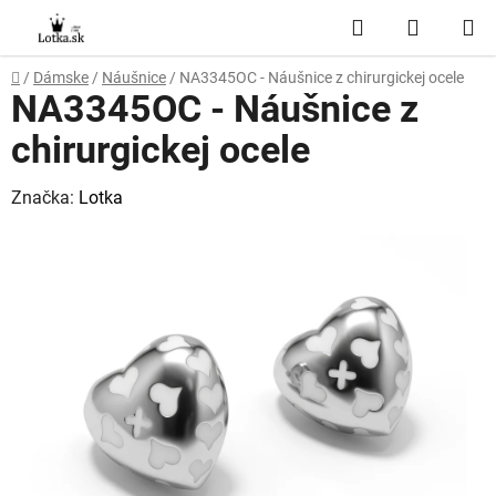
Prejsť
Hľadať
NÁKUP
na
obsah
KOŠÍK
Domov
/
Dámske
/
Náušnice
/
NA3345OC - Náušnice z chirurgickej ocele
NA3345OC - Náušnice z
chirurgickej ocele
Značka:
Lotka