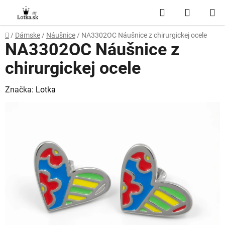
Prejsť
Hľadať
NÁKUP
na
obsah
KOŠÍK
Domov
/
Dámske
/
Náušnice
/
NA3302OC Náušnice z chirurgickej ocele
NA3302OC Náušnice z
chirurgickej ocele
Značka:
Lotka