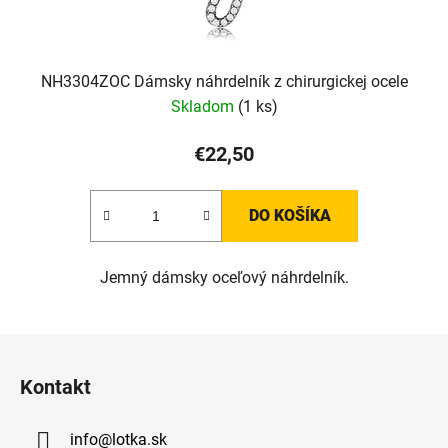
NH3304ZOC Dámsky náhrdelník z chirurgickej ocele
Skladom
(1 ks)
€22,50
DO KOŠÍKA
Jemný dámsky oceľový náhrdelník.
Z
á
Kontakt
p
ä
info
@
lotka.sk