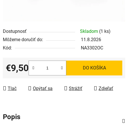
Dostupnosť
Skladom
(1 ks)
Môžeme doručiť do:
11.8.2026
Kód:
NA3302OC
€9,50
DO KOŠÍKA
Jednotková cena:
Tlač
Opýtať sa
Strážiť
Zdieľať
Popis