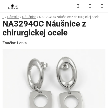
Prejsť
Hľadať
NÁKUP
na
obsah
KOŠÍK
Domov
/
Dámske
/
Náušnice
/
NA3294OC Náušnice z chirurgickej ocele
NA3294OC Náušnice z
chirurgickej ocele
Značka:
Lotka