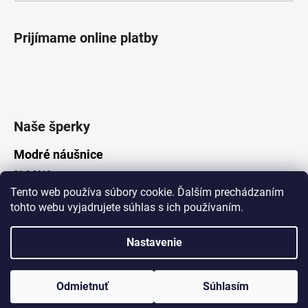
Prijímame online platby
Naše šperky
Modré náušnice
21.8.2019
Tento web používa súbory cookie. Ďalším prechádzaním
tohto webu vyjadrujete súhlas s ich používaním.
Vytvoril Shoptet
Nastavenie
Copyright 2026
Lotka.sk
. Všetky práva vyhradené.
Upraviť nastavenie cookies
www.Lotka.sk - najkrajšie šperky za dobré ceny. Pri nákupe nad 50€
poštovné zdarma. Nakupujte s dôverou - naša spoločnosť je s
Odmietnuť
Súhlasím
Vami už od roku 2008!