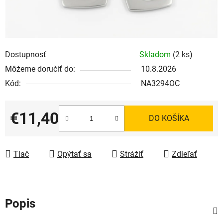
Dostupnosť
Skladom
(2 ks)
Môžeme doručiť do:
10.8.2026
Kód:
NA3294OC
€11,40
DO KOŠÍKA
Jednotková cena:
Tlač
Opýtať sa
Strážiť
Zdieľať
Popis