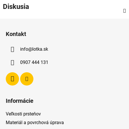
Diskusia
Z
á
Kontakt
p
ä
info
@
lotka.sk
t
i
0907 444 131
e
Informácie
Veľkosti prsteňov
Materiál a povrchová úprava