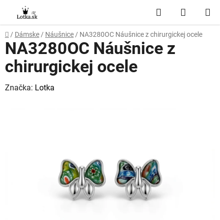
Prejsť
Hľadať
NÁKUP
na
obsah
KOŠÍK
Domov
/
Dámske
/
Náušnice
/
NA3280OC Náušnice z chirurgickej ocele
NA3280OC Náušnice z
chirurgickej ocele
Značka:
Lotka