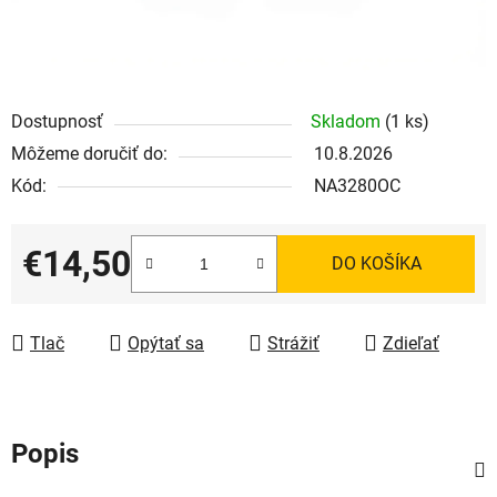
Dostupnosť
Skladom
(1 ks)
Môžeme doručiť do:
10.8.2026
Kód:
NA3280OC
€14,50
DO KOŠÍKA
Jednotková cena:
Tlač
Opýtať sa
Strážiť
Zdieľať
Popis