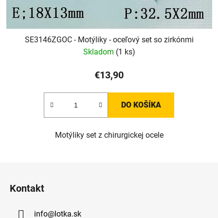
SE3146ZGOC - Motýliky - oceľový set so zirkónmi
Skladom
(1 ks)
€13,90
DO KOŠÍKA
Motýliky set z chirurgickej ocele
Z
á
Kontakt
p
ä
info
@
lotka.sk