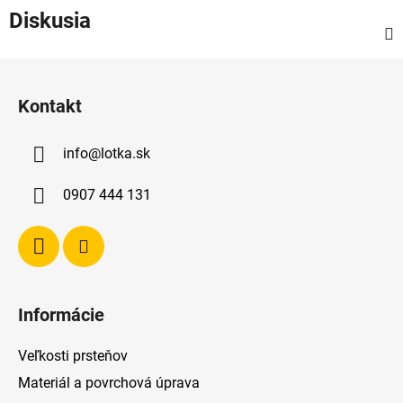
Diskusia
Z
á
Kontakt
p
ä
info
@
lotka.sk
t
i
0907 444 131
e
Informácie
Veľkosti prsteňov
Materiál a povrchová úprava