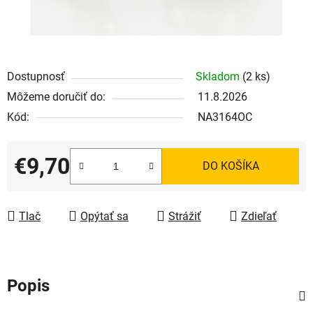
Dostupnosť
Skladom
(2 ks)
Môžeme doručiť do:
11.8.2026
Kód:
NA3164OC
€9,70
DO KOŠÍKA
Jednotková cena:
Tlač
Opýtať sa
Strážiť
Zdieľať
Popis