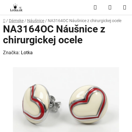
Prejsť
Hľadať
NÁKUP
na
obsah
KOŠÍK
Domov
/
Dámske
/
Náušnice
/
NA3164OC Náušnice z chirurgickej ocele
NA3164OC Náušnice z
chirurgickej ocele
Značka:
Lotka