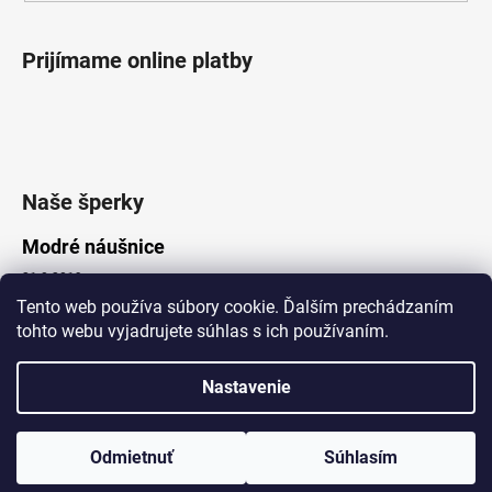
Prijímame online platby
Naše šperky
Modré náušnice
21.8.2019
Tento web používa súbory cookie. Ďalším prechádzaním
tohto webu vyjadrujete súhlas s ich používaním.
Vytvoril Shoptet
Nastavenie
Copyright 2026
Lotka.sk
. Všetky práva vyhradené.
Upraviť nastavenie cookies
www.Lotka.sk - najkrajšie šperky za dobré ceny. Pri nákupe nad 50€
poštovné zdarma. Nakupujte s dôverou - naša spoločnosť je s
Odmietnuť
Súhlasím
Vami už od roku 2008!