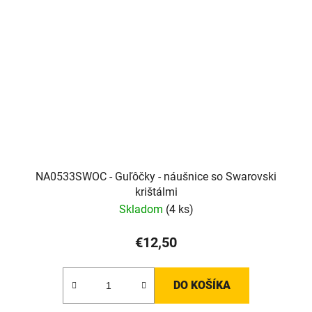
NA0533SWOC - Guľôčky - náušnice so Swarovski
krištálmi
Skladom
(4 ks)
€12,50
DO KOŠÍKA