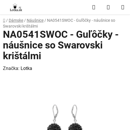
Prejsť
Hľadať
NÁKUP
na
obsah
KOŠÍK
Domov
/
Dámske
/
Náušnice
/
NA0541SWOC - Guľôčky - náušnice so
Swarovski krištálmi
NA0541SWOC - Guľôčky -
náušnice so Swarovski
krištálmi
Značka:
Lotka