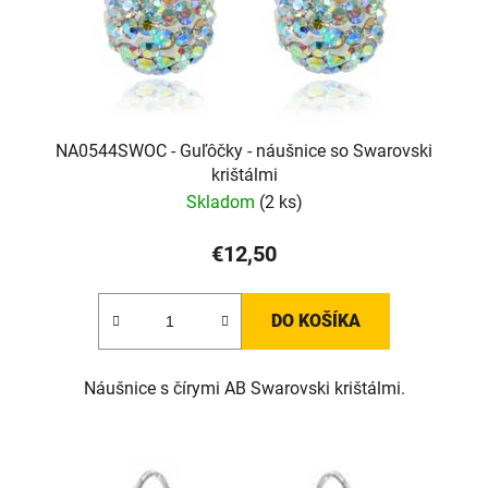
NA0544SWOC - Guľôčky - náušnice so Swarovski
krištálmi
Skladom
(2 ks)
€12,50
DO KOŠÍKA
Náušnice s čírymi AB Swarovski krištálmi.