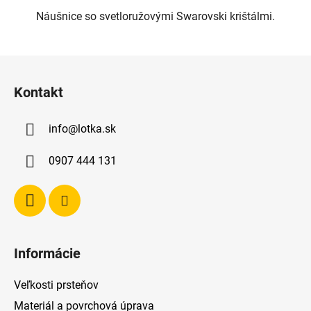
Náušnice so svetloružovými Swarovski krištálmi.
Z
á
Kontakt
p
ä
info
@
lotka.sk
t
i
0907 444 131
e
Informácie
Veľkosti prsteňov
Materiál a povrchová úprava