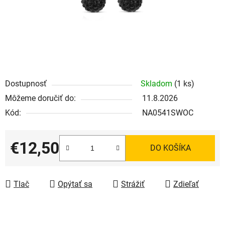
Dostupnosť
Skladom
(1 ks)
Môžeme doručiť do:
11.8.2026
Kód:
NA0541SWOC
€12,50
DO KOŠÍKA
Jednotková cena:
Tlač
Opýtať sa
Strážiť
Zdieľať