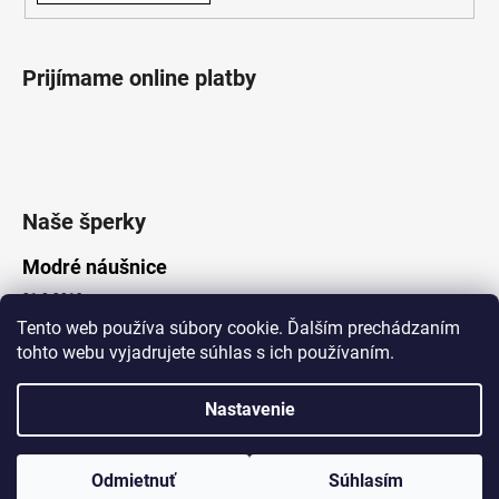
Prijímame online platby
Naše šperky
Modré náušnice
21.8.2019
Tento web používa súbory cookie. Ďalším prechádzaním
tohto webu vyjadrujete súhlas s ich používaním.
Vytvoril Shoptet
Nastavenie
Copyright 2026
Lotka.sk
. Všetky práva vyhradené.
Upraviť nastavenie cookies
www.Lotka.sk - najkrajšie šperky za dobré ceny. Pri nákupe nad 50€
poštovné zdarma. Nakupujte s dôverou - naša spoločnosť je s
Odmietnuť
Súhlasím
Vami už od roku 2008!