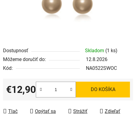
Dostupnosť
Skladom
(1 ks)
Môžeme doručiť do:
12.8.2026
Kód:
NA0522SWOC
€12,90
DO KOŠÍKA
Jednotková cena:
Tlač
Opýtať sa
Strážiť
Zdieľať