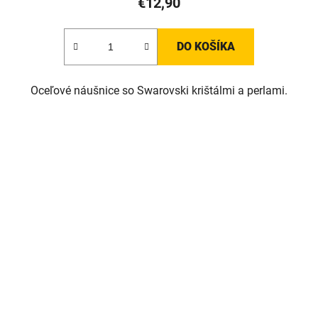
€12,90
DO KOŠÍKA
Oceľové náušnice so Swarovski krištálmi a perlami.