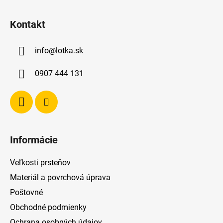
Z
á
Kontakt
p
ä
info
@
lotka.sk
t
i
0907 444 131
e
Informácie
Veľkosti prsteňov
Materiál a povrchová úprava
Poštovné
Obchodné podmienky
Ochrana osobných údajov