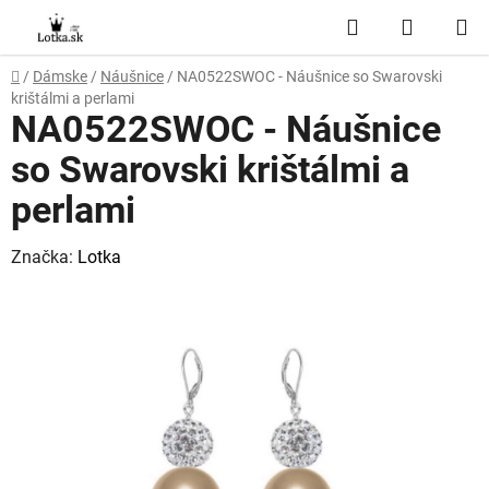
Prejsť
Hľadať
NÁKUP
na
obsah
KOŠÍK
Domov
/
Dámske
/
Náušnice
/
NA0522SWOC - Náušnice so Swarovski
krištálmi a perlami
NA0522SWOC - Náušnice
so Swarovski krištálmi a
perlami
Značka:
Lotka