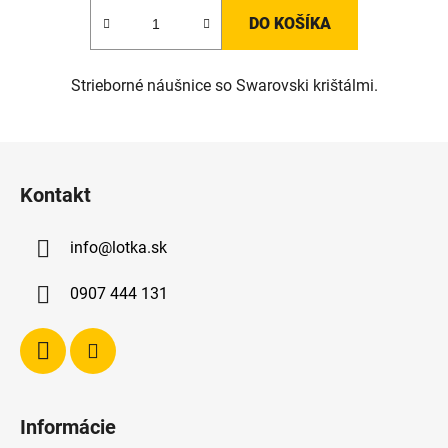
DO KOŠÍKA
Strieborné náušnice so Swarovski krištálmi.
Z
á
Kontakt
p
ä
info
@
lotka.sk
t
i
0907 444 131
e
Informácie