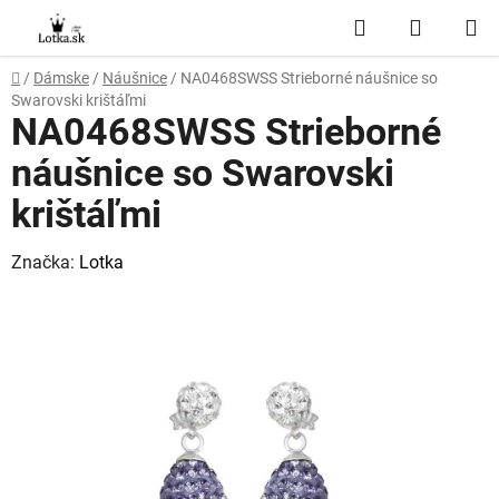
Prejsť
Hľadať
NÁKUP
na
obsah
KOŠÍK
Domov
/
Dámske
/
Náušnice
/
NA0468SWSS Strieborné náušnice so
Swarovski krištáľmi
NA0468SWSS Strieborné
náušnice so Swarovski
krištáľmi
Značka:
Lotka