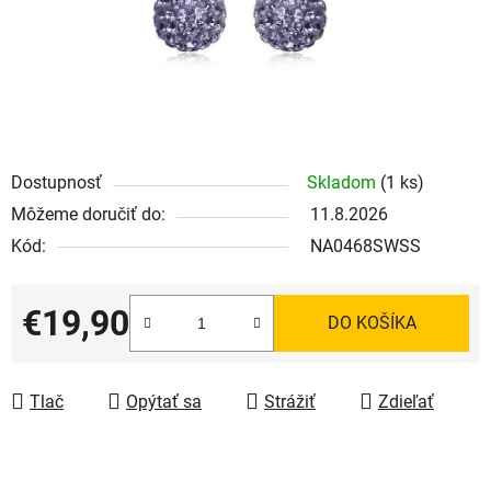
Dostupnosť
Skladom
(1 ks)
Môžeme doručiť do:
11.8.2026
Kód:
NA0468SWSS
€19,90
DO KOŠÍKA
Jednotková cena:
Tlač
Opýtať sa
Strážiť
Zdieľať