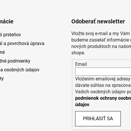
mácie
Odoberať newsletter
Vložte svoj e-mail a my Vám
i prsteňov
budeme zasielať informácie 
ál a povrchová úprava
nových produktoch na našom
né
shope.
dné podmienky
Email
a osobných údajov
ty
Vložením emailovej adresy
dávate súhlas na spracova
Vašich osobných údajov p
podmienok ochrany osob
údajov
.
PRIHLÁSIŤ SA