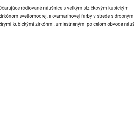
Očarujúce ródiované náušnice s veľkým slzičkovým kubickým
zirkónom svetlomodrej, akvamarínovej farby v strede s drobným
čírymi kubickými zirkónmi, umiestnenými po celom obvode náuš