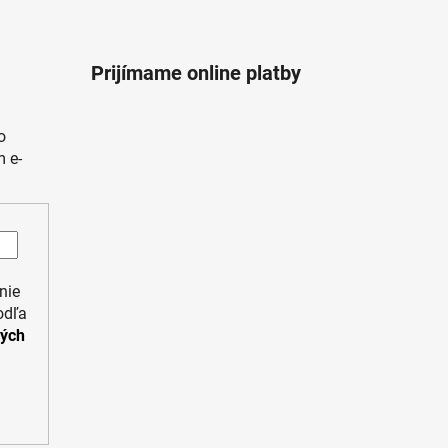
Prijímame online platby
o
 e-
nie
odľa
ných