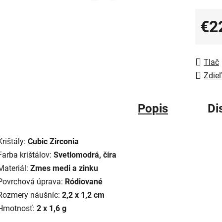
€2
Jedno
Tlač
Zdieľ
Popis
Di
Krištály:
Cubic Zirconia
Farba krištálov:
Svetlomodrá, číra
Materiál:
Zmes medi a zinku
Povrchová úprava:
Ródiované
Rozmery náušníc:
2,2 x 1,2 cm
Hmotnosť:
2 x 1,6 g