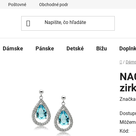
Poštovné
Obchodné podmienky
Ochrana osobných úd
Dámske
Pánske
Detské
Bižu
Dopln
Domov
/
Dáms
NA0
zir
Značka
Dostup
Môžeme
Kód: