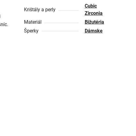
Cubic
Krištály a perly
Zirconia
i
Materiál
Bižutéria
níc.
Šperky
Dámske