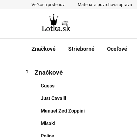
Prejsť
Veľkosti prsteňov
Materiál a povrchová úprava
na
obsah
Značkové
Strieborné
Oceľové
B
K
Preskočiť
Značkové
a
kategórie
o
t
č
Guess
e
n
g
Just Cavalli
ý
ó
p
r
Manuel Zed Zoppini
i
a
e
n
Misaki
e
Police