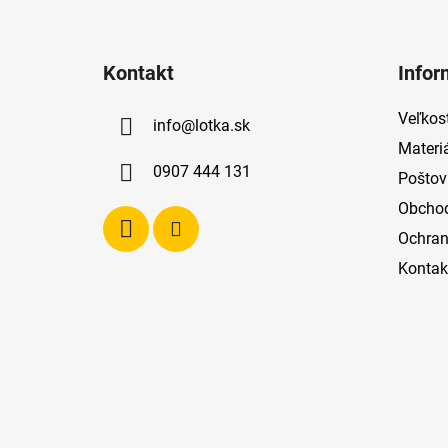
Z
á
Kontakt
Infor
p
ä
Veľkost
info
@
lotka.sk
t
Materi
i
0907 444 131
Poštov
e
Obcho
Ochran
Kontak