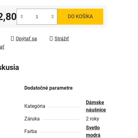
2,80
DO KOŠÍKA
tková cena:
Opýtať sa
Strážiť
ať
skusia
Dodatočné parametre
Dámske
Kategória
náušnice
Záruka
2 roky
Svetlo
Farba
modrá