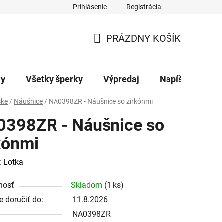
Prihlásenie
Registrácia
ajov
Kontakty
PRÁZDNY KOŠÍK
NÁKUPNÝ
KOŠÍK
ky
Všetky šperky
Výpredaj
Napíšte nám
ke
/
Náušnice
/
NA0398ZR - Náušnice so zirkónmi
398ZR - Náušnice so
kónmi
:
Lotka
nosť
Skladom
(1 ks)
 doručiť do:
11.8.2026
NA0398ZR